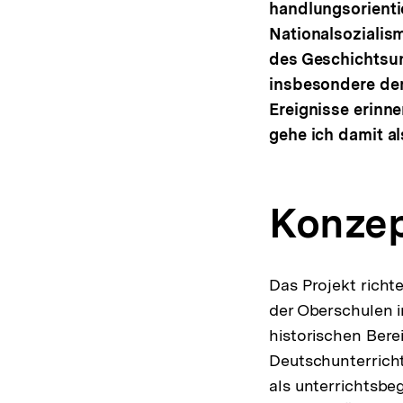
handlungsorienti
Nationalsozialis
des Geschichtsun
insbesondere dem
Ereignisse erinn
gehe ich damit al
Konzep
Das Projekt richt
der Oberschulen i
historischen Bere
Deutschunterricht 
als unterrichtsbe