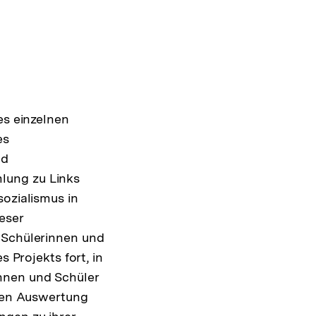
Warenko
ansehen
es einzelnen
es
nd
lung zu Links
sozialismus in
eser
r Schülerinnen und
s Projekts fort, in
nnen und Schüler
zten Auswertung