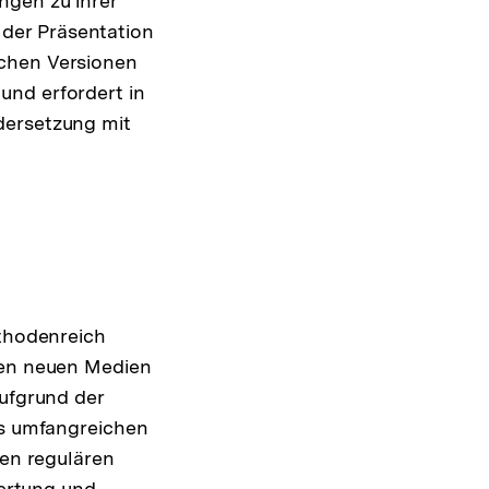
ngen zu ihrer
der Präsentation
ichen Versionen
und erfordert in
dersetzung mit
ethodenreich
 den neuen Medien
aufgrund der
es umfangreichen
den regulären
wertung und