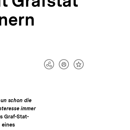
t Grafstat
nnern
Artikel
Teilen
Inhalt
drucken
Optionen
merken
anzeigen
nun schon die
nteresse immer
s Graf-Stat-
n eines