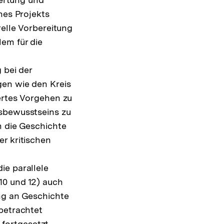
nes Projekts
relle Vorbereitung
em für die
 bei der
gen wie den Kreis
ertes Vorgehen zu
tsbewusstseins zu
m die Geschichte
r kritischen
ie parallele
10 und 12) auch
ng an Geschichte
betrachtet
fortgesetzt