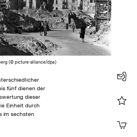
In
Lightbox
öffnen
erg (© picture-alliance/dpa)
terschiedlicher
Konta
is fünf dienen der
0
uswertung dieser
ie Einheit durch
Merklist
 im sechsten
ansehen
0
Artik
im
Shop-