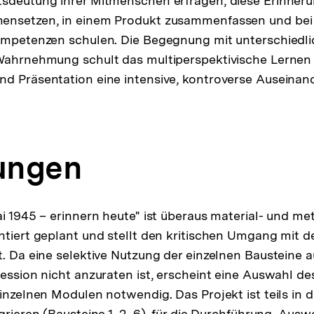
sdeutung ihrer Mitmenschen erfragen, diese Erinneru
ensetzen, in einem Produkt zusammenfassen und bei 
Kompetenzen schulen. Die Begegnung mit unterschiedl
Wahrnehmung schult das multiperspektivische Lernen 
d Präsentation eine intensive, kontroverse Auseinan
ungen
ai 1945 – erinnern heute" ist überaus material- und m
ntiert geplant und stellt den kritischen Umgang mit
t. Da eine selektive Nutzung der einzelnen Bausteine 
ression nicht anzuraten ist, erscheint eine Auswahl d
einzelnen Modulen notwendig. Das Projekt ist teils in 
grieren (Bausteine 1, 2, 6), für die Durchführung, Aus