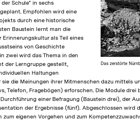
der Schule" in sechs
geplant. Empfohlen wird eine
ojekts durch eine historische
sten Baustein lernt man die
 Erinnerungskultur als Teil eines
usstseins von Geschichte
in zwei wird das Thema in den
t der Lerngruppe gestellt,
Das zerstörte Nürnb
individuellen Haltungen
r sie die Meinungen ihrer Mitmenschen dazu mittels un
ws, Telefon, Fragebögen) erforschen. Die Module drei b
Durchführung einer Befragung (Baustein drei), der A
äsentation der Ergebnisse (fünf). Abgeschlossen wird d
ion zum eigenen Vorgehen und zum Kompetenzzuwachs