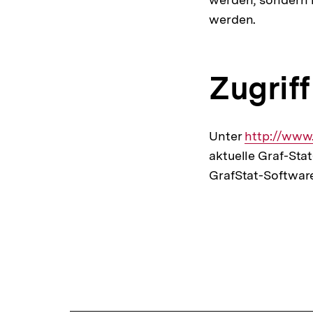
werden.
Zugriff
Unter
Interner
http://www
aktuelle Graf-Stat
Link:
GrafStat-Software
Fussnoten