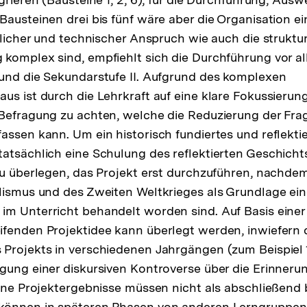
Bausteinen drei bis fünf wäre aber die Organisation ei
ltlicher und technischer Anspruch wie auch die struktu
komplex sind, empfiehlt sich die Durchführung vor all
und die Sekundarstufe II. Aufgrund des komplexen
us ist durch die Lehrkraft auf eine klare Fokussierung
Befragung zu achten, welche die Reduzierung der Fra
assen kann. Um ein historisch fundiertes und reflekti
atsächlich eine Schulung des reflektierten Geschich
zu überlegen, das Projekt erst durchzuführen, nachde
lismus und des Zweiten Weltkrieges als Grundlage eine
m Unterricht behandelt worden sind. Auf Basis einer
fenden Projektidee kann überlegt werden, inwiefern d
Projekts in verschiedenen Jahrgängen (zum Beispiel 
gung einer diskursiven Kontroverse über die Erinneru
elne Projektergebnisse müssen nicht als abschließend 
können in späteren Phasen von anderen Lerngruppen 