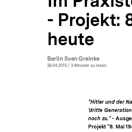
Im Praxist
Mai
a
1945
t
-
- Projekt: 
i
Erinnern
o
heute
n
|
heute
bpb.de
Berlin Sven Greinke
28.04.2015
/ 3 Minuten zu lesen
"Hitler und der N
'dritte Generati
noch zu." -
Ausgeh
Projekt "8. Mai 1