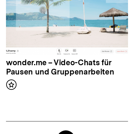
r
I
n
h
a
l
t
N
wonder.me – Video-Chats für
:
ä
Pausen und Gruppenarbeiten
c
Inhalt
h
merken
s
t
e
r