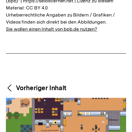
(bpb)" | https://selbstlernen.net | Lizenz zu diesem
Material: CC BY 4.0
Urheberrechtliche Angaben zu Bildern / Grafiken /
Videos finden sich direkt bei den Abbildungen.
Sie wollen einen Inhalt von bpb.de nutzen?
Weitere
Content-
Vorheriger Inhalt
Navigation
Inhalte