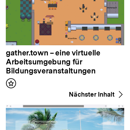
V
gather.town – eine virtuelle
o
Arbeitsumgebung für
r
Bildungsveranstaltungen
h
Inhalt
e
merken
Nächster Inhalt
r
i
g
e