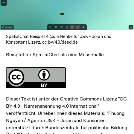
SpatialChat Beispiel 4 (Jula Henke für J&K – Jöran und
Konsorten) Lizenz:
cc by/4.0/deed.de
Beispiel für SpatialChat als eine Messehalle
Fussnoten
Lizenz
Dieser Text ist unter der Creative Commons Lizenz
"CC
BY 4.0 - Namensnennung 4.0 International"
veröffentlicht. Urheberinnen dieses Materials: "Phuong
Nguyen / Agentur J&K – Jöran und Konsorten
unterstützt durch Bundeszentrale für politische Bildung