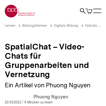
Direkt
Zur Startseite der bpb
zum
0
Artikel
Sho
Seiteninhalt
im
Naviga
Suche
springen
War
öffne
öffnen
öff
Pfadnavigation
SpatialChat
Brotkrümelnavigation
Lernen
Bildungsthemen
Digitale Bildung
Hybride Veranstaltungen
–
Video-
Chats
für
SpatialChat – Video-
Gruppenarbeiten
und
Chats für
Vernetzung
|
Gruppenarbeiten und
Hybride
Veranstaltungen
Vernetzung
|
bpb.de
Ein Artikel von Phuong Nguyen
Phuong Nguyen
22.03.2022
/ 6 Minuten zu lesen