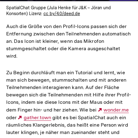
SpatialChat Gruppe (Jula Henke für J&K – Jöran und
Konsorten) Lizenz:
cc by/4.0/deed.de
Auch die Größe von den Profil-Icons passen sich der
Entfernung zwischen den Teilnehmenden automatisch
an. Das Icon ist kleiner, wenn das Mikrofon
stummgeschaltet oder die Kamera ausgeschaltet
wird.
Zu Beginn durchläuft man ein Tutorial und lernt, wie
man sich bewegen, stummschalten und mit anderen
Teilnehmenden interagieren kann. Auf der Fläche
bewegen sich die Teilnehmenden mit Hilfe ihrer Profil-
Icons, indem sie diese Icons mit der Maus oder mit
dem Finger hin- und her ziehen. Wie bei
Externer
wonder.me
oder
Externer
gather.town
gibt es bei SpatialChat auch ein
Link:
räumliches Klangerlebnis, das heißt eine Person wird
Link:
lauter klingen, je näher man zueinander steht und