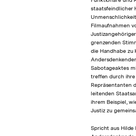
staatsfeindlicher
Unmenschlichkeit
Filmaufnahmen v
Justizangehöriger
grenzenden Stimmu
die Handhabe zu K
Andersdenkender. 
Sabotageaktes mit
treffen durch ih
Repräsentanten de
leitenden Staatsa
ihrem Beispiel, w
Justiz zu gemein
Spricht aus Hilde