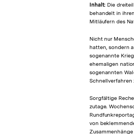
Inhalt:
Die dreitei
behandelt in ihre
Mitläufern des Na
Nicht nur Mensche
hatten, sondern a
sogenannte Krieg
ehemaligen nation
sogenannten Wald
Schnellverfahren 
Sorgfältige Reche
zutage. Wochensc
Rundfunkreportag
von beklemmender 
Zusammenhänge u