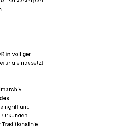
et, so verkörpert
n
R in völliger
kerung eingesetzt
marchiv,
 des
eingriff und
e. Urkunden
Traditionslinie