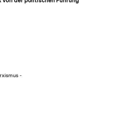
DR von der politischen Führung
rxismus -