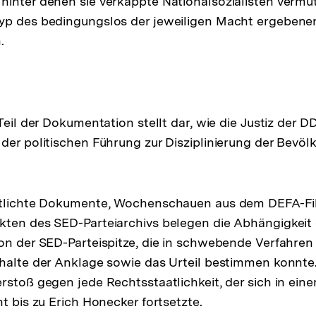
inter denen sie verkappte Nationalsozialisten vermut
yp des bedingungslos der jeweiligen Macht ergebene
.
Teil der Dokumentation stellt dar, wie die Justiz der DD
der politischen Führung zur Disziplinierung der Bevöl
ntlichte Dokumente, Wochenschauen aus dem DEFA-Fil
kten des SED-Parteiarchivs belegen die Abhängigkeit
on der SED-Parteispitze, die in schwebende Verfahren 
nhalte der Anklage sowie das Urteil bestimmen konnt
stoß gegen jede Rechtsstaatlichkeit, der sich in einer 
t bis zu Erich Honecker fortsetzte.