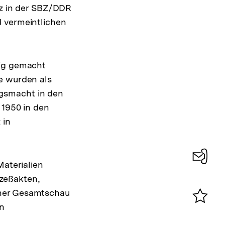
iz in der SBZ/DDR
d vermeintlichen
dig gemacht
e wurden als
gsmacht in den
 1950 in den
 in
Materialien
Konta
zeßakten,
0
iner Gesamtschau
in
Merklist
ansehen