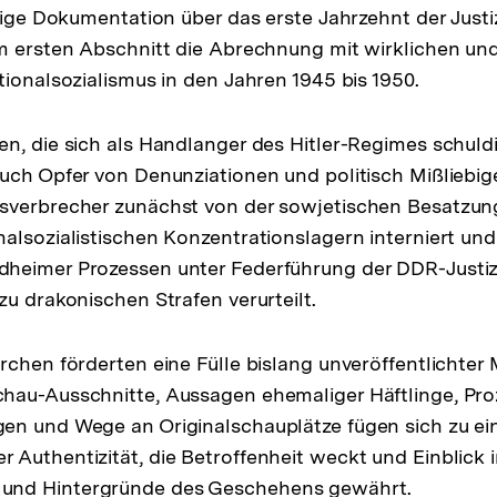
lige Dokumentation über das erste Jahrzehnt der Just
m ersten Abschnitt die Abrechnung mit wirklichen un
tionalsozialismus in den Jahren 1945 bis 1950.
n, die sich als Handlanger des Hitler-Regimes schul
uch Opfer von Denunziationen und politisch Mißliebig
sverbrecher zunächst von der sowjetischen Besatzun
alsozialistischen Konzentrationslagern interniert und
heimer Prozessen unter Federführung der DDR-Justiz
zu drakonischen Strafen verurteilt.
rchen förderten eine Fülle bislang unveröffentlichter 
hau-Ausschnitte, Aussagen ehemaliger Häftlinge, Pro
en und Wege an Originalschauplätze fügen sich zu e
Authentizität, die Betroffenheit weckt und Einblick 
nd Hintergründe des Geschehens gewährt.