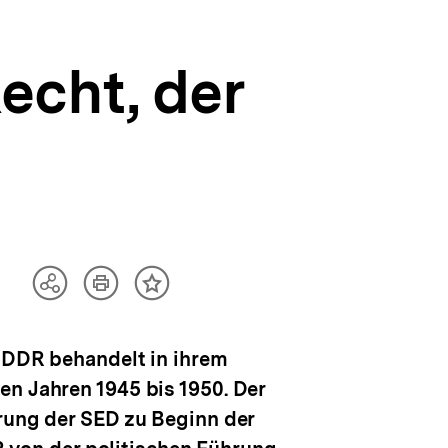
echt, der
)
Artikel
Teilen
Inhalt
drucken
Optionen
merken
anzeigen
Z/DDR behandelt in ihrem
en Jahren 1945 bis 1950. Der
erung der SED zu Beginn der