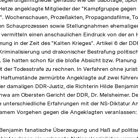
 Hetze angeklagte Mitglieder der "Kampfgruppe gegen 
". Wochenschauen, Prozeßakten, Propagandafilme, T
on Schauprozessen sowie Stellungnahmen ehemalige
 vermitteln einen anschaulichen Eindruck von der an 
ng in der Zeit des "Kalten Krieges". Artikel 6 der D
riminalisierung und drakonischer Bestrafung politisc
Sie hatten schon für die bloße Absicht bzw. Planung
 der Todesstrafe zu rechnen. In Verfahren ohne juris
re Haftumstände zermürbte Angeklagte auf zwei führe
r damaligen DDR-Justiz, die Richterin Hilde Benjami
nwa am Obersten Gericht der DDR, Dr. Melsheimer. De
ie unterschiedliche Erfahrungen mit der NS-Diktatur A
samem Vorgehen gegen die Angeklagten veranlassen:
 Benjamin fanatische Überzeugung und Haß auf politis