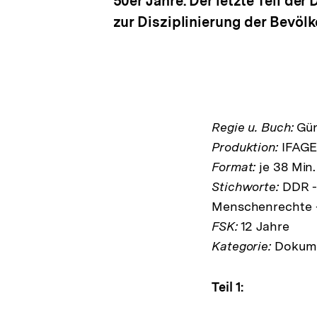
50er Jahre. Der letzte Teil de
zur Disziplinierung der Bevöl
Regie u. Buch:
Gün
Produktion:
IFAGE
Format:
je 38 Min.
Stichworte:
DDR -
Menschenrechte - 
FSK:
12 Jahre
Kategorie:
Dokume
Teil 1: