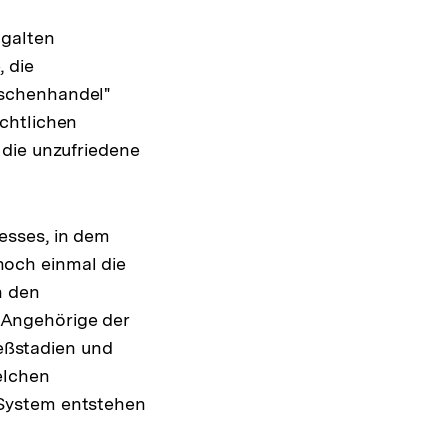
 galten
 die
nschenhandel"
chtlichen
 die unzufriedene
esses, in dem
och einmal die
n den
 Angehörige der
zeßstadien und
elchen
 System entstehen