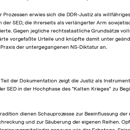
 Prozessen erwies sich die DDR-Justiz als willfährige
der SED, die ihrerseits als verlängerter Arm sowjetis
erte. Gegen jegliche rechtsstaatliche Grundsätze volls
rte vorgefaßte Urteile und knüpfte damit unter geän
e Praxis der untergegangenen NS-Diktatur an.
Teil der Dokumentation zeigt die Justiz als Instrument
r SED in der Hochphase des "Kalten Krieges" zu Begi
 Tradition dienen Schauprozesse zur Beeinflussung der 
chreckung und zur Säuberung der eigenen Reihen. Opf
Regierungsmitglieder genauso wie der Sabotage, Spi