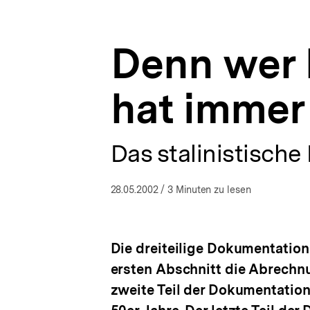
immer
a
ÖFFNEN
recht
t
|
i
AV-
Denn wer k
o
Medienkatalog
n
|
bpb.de
hat immer
Das stalinistische
28.05.2002
/ 3 Minuten zu lesen
Die dreiteilige Dokumentation
ersten Abschnitt die Abrechnu
zweite Teil der Dokumentation