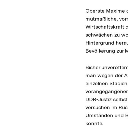
Oberste Maxime de
mutmaßliche, vom
Wirtschaftskraft
schwächen zu woll
Hintergrund herau
Bevölkerung zur 
Bisher unveröffe
man wegen der Ab
einzelnen Stadien
vorangegangenen 
DDR-Justiz selbstk
versuchen im Rüc
Umständen und Be
konnte.