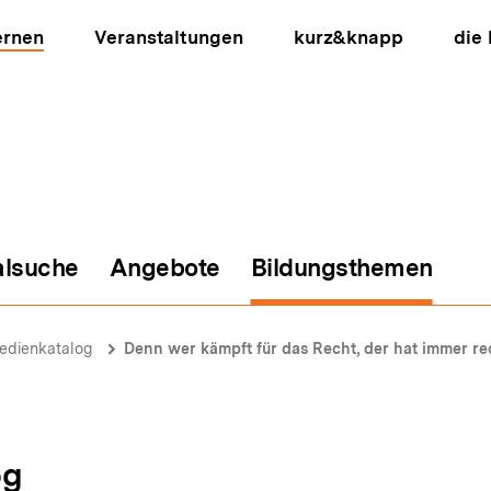
ernen
Veranstaltungen
kurz&knapp
die
alsuche
Angebote
Bildungsthemen
ion
edienkatalog
Denn wer kämpft für das Recht, der hat immer re
og