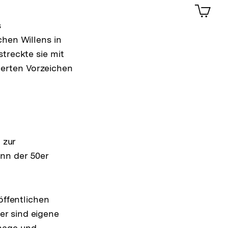
0
Artik
im
s
Shop-
Warenko
chen Willens in
ansehen
treckte sie mit
derten Vorzeichen
 zur
nn der 50er
öffentlichen
er sind eigene
onage und