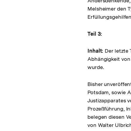
Andersdenkende, h
Melsheimer den T
Erfüllungsgehilfen
Teil 3:
Inhalt:
Der letzte 
Abhängigkeit von 
wurde.
Bisher unveröffe
Potsdam, sowie A
Justizapparates v
Prozeßführung, I
belegen diesen Ver
von Walter Ulbrich