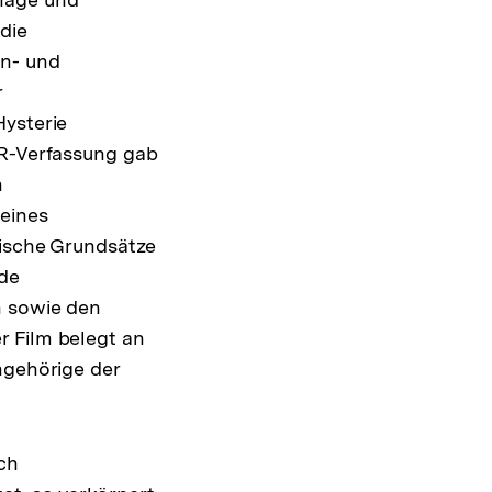
die
on- und
r
Hysterie
DR-Verfassung gab
h
 eines
tische Grundsätze
nde
n sowie den
r Film belegt an
ngehörige der
ch