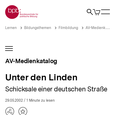
Direkt
Zur Startseite der bpb
zum
0
Artikel
Sho
Seiteninhalt
im
Naviga
Suche
springen
War
öffne
öffnen
öff
Pfadnavigation
Unter
Brotkrümelnavigation
Lernen
Bildungsthemen
Filmbildung
AV-Medienkatalog
den
Linden
|
AV-
INHALTSNAVIGATION
Medienkatalog
ÖFFNEN
|
AV-Medienkatalog
bpb.de
Unter den Linden
Schicksale einer deutschen Straße
29.05.2002
/ 1 Minute zu lesen
Teilen
Inhalt