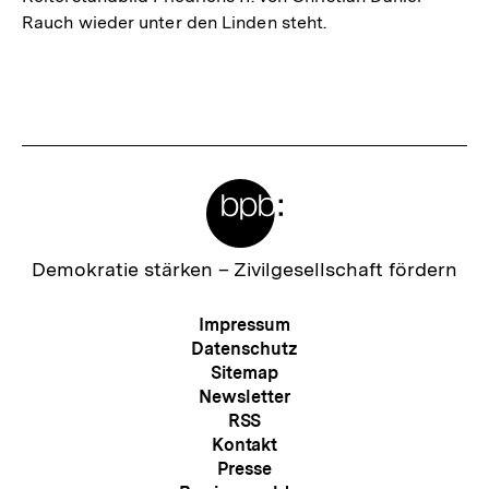
Rauch wieder unter den Linden steht.
Fussnoten
Meta-
Links
Zur
Demokratie stärken –
Zivilgesellschaft fördern
Startseite
der
Meta-
Impressum
bpb
Navigation
Datenschutz
Sitemap
Newsletter
RSS
Kontakt
Presse