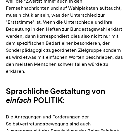
weil die "Zweitstimme" auch in den
Fernsehnachrichten und auf Wahlplakaten auftaucht,
muss nicht klar sein, was der Unterschied zur
"Erststimme" ist. Wenn die Unterschiede und ihre
Bedeutung in den Heften zur Bundestagswahl erklärt
werden, dann korrespondiert dies also nicht nur mit
dem spezifischen Bedarf einer besonderen, der
Sonderpädagogik zugeordneten Zielgruppe sondern
es wird etwas mit einfachen Worten beschrieben, das
den meisten Menschen schwer fallen würde zu
erklären.
Sprachliche Gestaltung von
einfach
POLITIK:
Die Anregungen und Forderungen der
Selbstvertretungsbewegung sind auch
Zum
Seite
Ausgangspunkt der Entwicklung der Reihe "
einfach