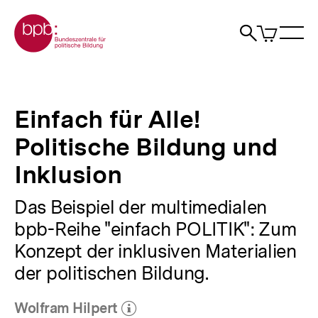
Direkt
Zur Startseite der bpb
zum
0
Artikel
Sho
Seiteninhalt
im
Naviga
Suche
springen
War
öffne
öffnen
öff
Pfadnavigation
Einfach
Brotkrümelnavigation
für
Alle!
Einfach für Alle!
Politische
Bildung
Politische Bildung und
und
Inklusion
Inklusion
|
bpb.de
Das Beispiel der multimedialen
bpb-Reihe "einfach POLITIK": Zum
Konzept der inklusiven Materialien
der politischen Bildung.
Wolfram Hilpert
(Mehr zum Autor)