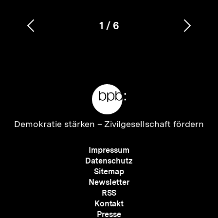
1
/
6
Vorherigen
Nächs
Karussellinhalt
von
Inhalt
Inhalt
anzeigen
anzei
Meta-
Links
Zur
Demokratie stärken –
Zivilgesellschaft fördern
Startseite
der
Meta-
Impressum
bpb
Navigation
Datenschutz
Sitemap
Newsletter
RSS
Kontakt
Presse