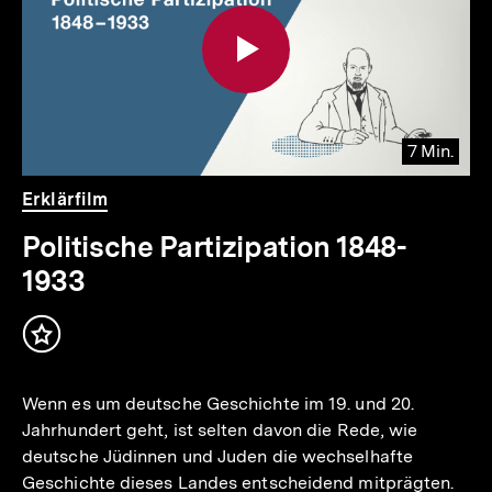
Inhalte
7 Min.
Video
Dauer
Erklärfilm
7
Min.
Politische Partizipation 1848-
1933
Inhalt
merken
Wenn es um deutsche Geschichte im 19. und 20.
Jahrhundert geht, ist selten davon die Rede, wie
deutsche Jüdinnen und Juden die wechselhafte
Geschichte dieses Landes entscheidend mitprägten.