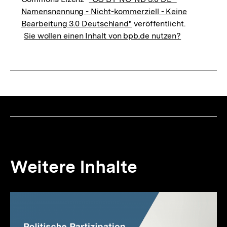
Namensnennung - Nicht-kommerziell - Keine
Bearbeitung 3.0 Deutschland"
veröffentlicht.
Sie wollen einen Inhalt von bpb.de nutzen?
Weitere Inhalte
Inhaltskarousell
Inhaltskarussell
für
überspringen
weitere