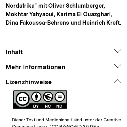
Nordafrika" mit Oliver Schlumberger,
Mokhtar Yahyaoui, Karima El Ouazghari,
Dina Fakoussa-Behrens und Heinrich Kreft.
auf
Inhalt
auf
Mehr Informationen
zuk
Lizenzhinweise
Dieser Text und Medieninhalt sind unter der Creative
Commons Lizenz
"CC BY-NC-ND 3.0 DE -