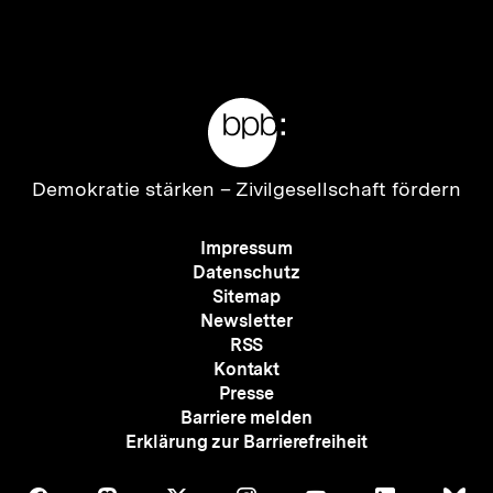
Inhalt
Inhalt
anzeigen
anzei
Meta-
Links
Zur
Demokratie stärken –
Zivilgesellschaft fördern
Startseite
der
Meta-
Impressum
bpb
Navigation
Datenschutz
Sitemap
Newsletter
RSS
Kontakt
Presse
Barriere melden
Erklärung zur Barrierefreiheit