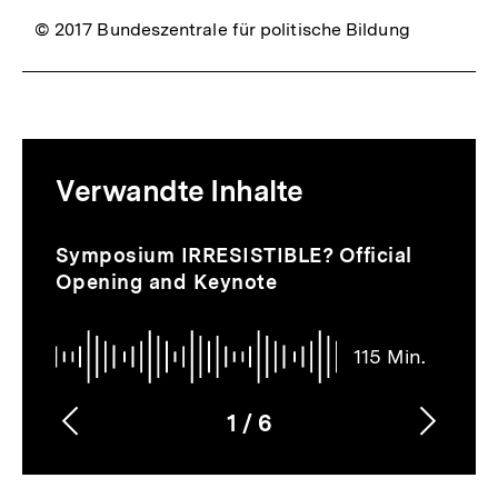
© 2017 Bundeszentrale für politische Bildung
Mediatheksinhalte
Verwandte Inhalte
zur
Thematik
Audio
Dauer
Inhaltskarussell
Symposium IRRESISTIBLE? Official
115
überspringen
Opening and Keynote
Min.
115 Min.
1
/
6
Vorherigen
Nächs
Karussellinhalt
von
Inhalt
Inhalt