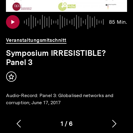
Au
Da
85 Min.
8
Mi
Veranstaltungsmitschnitt
Symposium IRRESISTIBLE?
Panel 3
Inhalt
merken
Audio-Record: Panel 3: Globalised networks and
corruption; June 17, 2017
1
/
6
Vorherigen
Nächs
Karussellinhalt
von