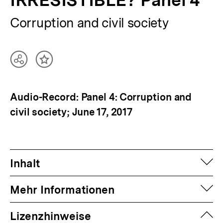
IRRESISTIBLE? Panel 4
Corruption and civil society
Teilen
Inhalt
Optionen
merken
anzeigen
Audio-Record: Panel 4: Corruption and
civil society; June 17, 2017
auf
Inhalt
auf
Mehr Informationen
zuk
Lizenzhinweise