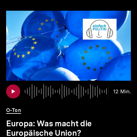
Inhaltskarousell
Inhaltskarussell
für
überspringen
weitere
Inhalte
io
er
Au
Da
12 Min.
12
.
Mi
O-Ton
Europa: Was macht die
Europäische Union?