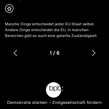
Inhalt
merken
Manche Dinge entscheidet jeder EU-Staat selbst.
Andere Dinge entscheidet die EU. In manchen
Bereichen gibt es auch eine geteilte Zuständigkeit.
1
/
6
Vorherigen
Nächs
Karussellinhalt
von
Inhalt
Inhalt
anzeigen
anzei
Meta-
Links
Zur
Demokratie stärken –
Zivilgesellschaft fördern
Startseite