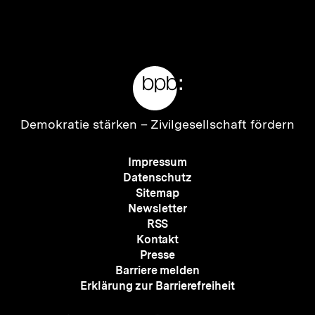
Inhalt
Inhalt
anzeigen
anzei
Meta-
Links
Zur
Demokratie stärken –
Zivilgesellschaft fördern
Startseite
der
Meta-
Impressum
bpb
Navigation
Datenschutz
Sitemap
Newsletter
RSS
Kontakt
Presse
Barriere melden
Erklärung zur Barrierefreiheit