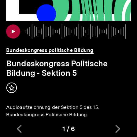
io
er
Au
Da
Bundeskongress politische Bildung
Bundeskongress Politische
Bildung - Sektion 5
Inhalt
merken
Audioaufzeichnung der Sektion 5 des 15.
Bundeskongress Politische Bildung.
1
/
6
Vorherigen
Nächs
Karussellinhalt
von