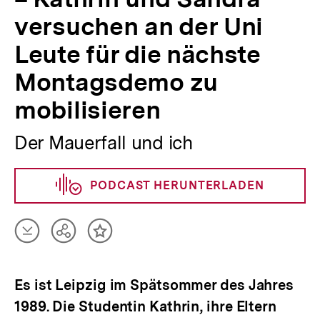
mobilisieren
versuchen an der Uni
|
bpb.de
Leute für die nächste
Montagsdemo zu
mobilisieren
Der Mauerfall und ich
PODCAST HERUNTERLADEN
Artikel
Teilen
Inhalt
herunterladen
Optionen
merken
anzeigen
Es ist Leipzig im Spätsommer des Jahres
1989. Die Studentin Kathrin, ihre Eltern