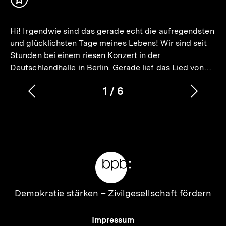
Inhalt
merken
Hi! Irgendwie sind das gerade echt die aufregendsten
und glücklichsten Tage meines Lebens! Wir sind seit
Stunden bei einem riesen Konzert in der
Deutschlandhalle in Berlin. Gerade lief das Lied von…
1
/
6
Vorherigen
Nächs
Karussellinhalt
von
Inhalt
Inhalt
anzeigen
anzei
Meta-
Links
Zur
Demokratie stärken –
Zivilgesellschaft fördern
Startseite
der
Meta-
Impressum
bpb