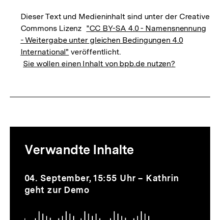
Dieser Text und Medieninhalt sind unter der Creative
Commons Lizenz
"CC BY-SA 4.0 - Namensnennung
- Weitergabe unter gleichen Bedingungen 4.0
International"
veröffentlicht.
Sie wollen einen Inhalt von bpb.de nutzen?
Mediatheksinhalte
Verwandte Inhalte
zur
Thematik
Audio
Dauer
Inhaltskarussell
04. September, 15:55 Uhr – Kathrin
2
überspringen
geht zur Demo
Min.