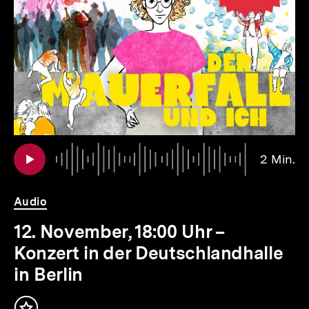
weitere
Inhalte
io
er
Au
Da
2 Min.
2
.
Mi
Audio
12. November, 18:00 Uhr –
Konzert in der Deutschlandhalle
in Berlin