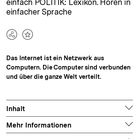
einfach POLITIK: Lexikon. Hören in
einfacher Sprache
Teilen
Inhalt
Optionen
merken
anzeigen
Das Internet ist ein Netzwerk aus
Computern. Die Computer sind verbunden
und über die ganze Welt verteilt.
auf
Inhalt
auf
Mehr Informationen