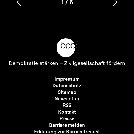
1
/
6
Vorherigen
Nächs
Karussellinhalt
von
Inhalt
Inhalt
anzeigen
anzei
Meta-
Links
Zur
Demokratie stärken –
Zivilgesellschaft fördern
Startseite
der
Meta-
Impressum
bpb
Navigation
Datenschutz
Sitemap
Newsletter
RSS
Kontakt
Presse
Barriere melden
Erklärung zur Barrierefreiheit