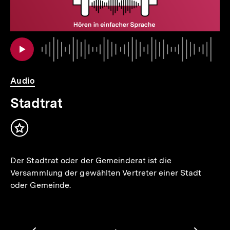
io
er
Au
Da
Audio
Stadtrat
Inhalt
merken
Der Stadtrat oder der Gemeinderat ist die
Versammlung der gewählten Vertreter einer Stadt
oder Gemeinde.