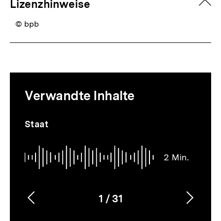
zuk
Lizenzhinweise
© bpb
Mediatheksinhalte
Verwandte Inhalte
zur
Thematik
Audio
Dauer
Inhaltskarussell
Staat
2
überspringen
Min.
2 Min.
1
/
31
Vorherigen
Nächs
Karussellinhalt
von
Inhalt
Inhalt