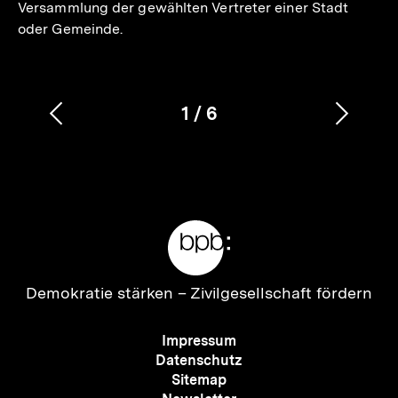
Versammlung der gewählten Vertreter einer Stadt
oder Gemeinde.
1
/
6
Vorherigen
Nächs
Karussellinhalt
von
Inhalt
Inhalt
anzeigen
anzei
Meta-
Links
Zur
Demokratie stärken –
Zivilgesellschaft fördern
Startseite
der
Meta-
Impressum
bpb
Navigation
Datenschutz
Sitemap