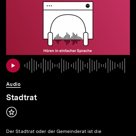
weitere
Inhalte
io
er
Au
Da
Audio
Stadtrat
Inhalt
merken
Der Stadtrat oder der Gemeinderat ist die