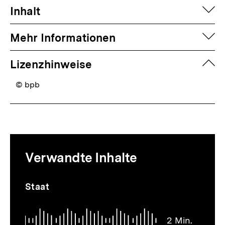
auf
Inhalt
auf
Mehr Informationen
zuk
Lizenzhinweise
© bpb
Mediatheksinhalte
Verwandte Inhalte
zur
Thematik
Audio
Dauer
Inhaltskarussell
Staat
2
überspringen
Min.
2 Min.