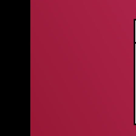
a
t
i
o
n