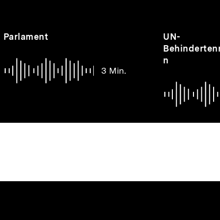
nhalte
Audio
Dauer
Audio
Dauer
Parlament
UN-
3
3
Behinderten
Min.
Min.
n
3 Min.