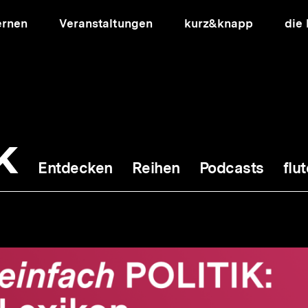
ernen
Veranstaltungen
kurz&knapp
die
k
Entdecken
Reihen
Podcasts
flut
ion