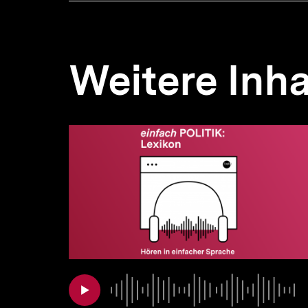
Weitere Inha
Inhaltskarousell
Inhaltskarussell
für
überspringen
weitere
Inhalte
Audio
Dauer