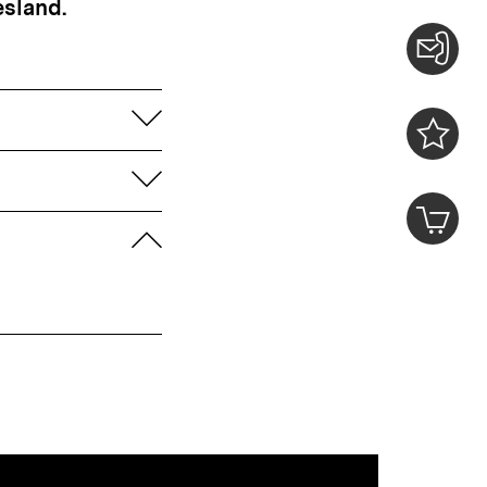
esland.
Konta
aufklappen
0
Merklist
aufklappen
ansehen
0
Artik
im
zuklappen
Shop-
Warenko
ansehen