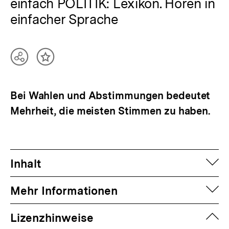
einfach POLITIK: Lexikon. Hören in
einfacher Sprache
Teilen
Inhalt
Optionen
merken
anzeigen
Bei Wahlen und Abstimmungen bedeutet
Mehrheit, die meisten Stimmen zu haben.
auf
Inhalt
auf
Mehr Informationen
zuk
Lizenzhinweise