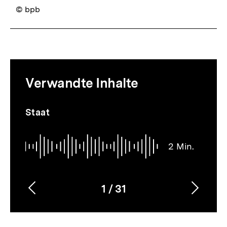
© bpb
Mediatheksinhalte
Verwandte Inhalte
zur
Thematik
Audio
Dauer
Inhaltskarussell
Staat
2
überspringen
Min.
2 Min.
1
/
31
Vorherigen
Nächs
Karussellinhalt
von
Inhalt
Inhalt
anzeigen
anzei