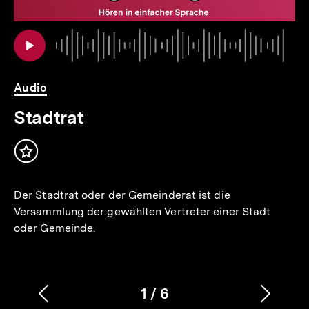
io
er
Au
Da
Audio
Stadtrat
Inhalt
merken
Der Stadtrat oder der Gemeinderat ist die
Versammlung der gewählten Vertreter einer Stadt
oder Gemeinde.
1
/
6
Vorherigen
Nächs
Karussellinhalt
von