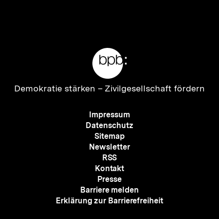
Inhalt
Inhalt
anzeigen
anzei
Meta-
Links
Zur
Demokratie stärken –
Zivilgesellschaft fördern
Startseite
der
Meta-
Impressum
bpb
Navigation
Datenschutz
Sitemap
Newsletter
RSS
Kontakt
Presse
Barriere melden
Erklärung zur Barrierefreiheit