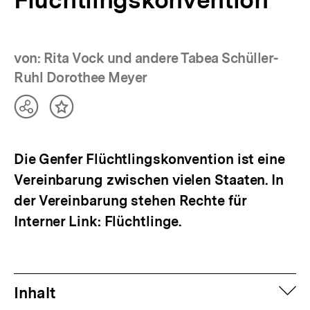
Flüchtlingskonvention
von: Rita Vock und andere Tabea Schüller-
Ruhl Dorothee Meyer
Teilen
Inhalt
Optionen
merken
anzeigen
Die Genfer Flüchtlingskonvention ist eine
Vereinbarung zwischen vielen Staaten. In
der Vereinbarung stehen Rechte für
Interner Link: Flüchtlinge.
auf
Inhalt