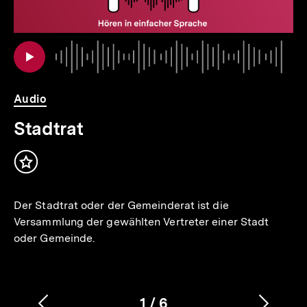
io
er
Au
Da
Audio
Stadtrat
Inhalt
merken
Der Stadtrat oder der Gemeinderat ist die
Versammlung der gewählten Vertreter einer Stadt
oder Gemeinde.
1
/
6