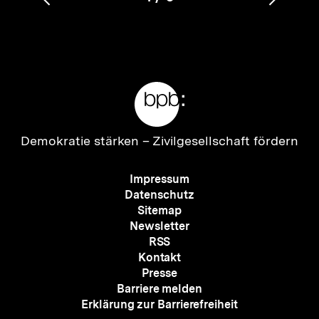
Vorherigen
Nächs
Karussellinhalt
von
Inhalt
Inhalt
anzeigen
anzei
Meta-
Links
Zur
Demokratie stärken –
Zivilgesellschaft fördern
Startseite
der
Meta-
Impressum
bpb
Navigation
Datenschutz
Sitemap
Newsletter
RSS
Kontakt
Presse
Barriere melden
Erklärung zur Barrierefreiheit