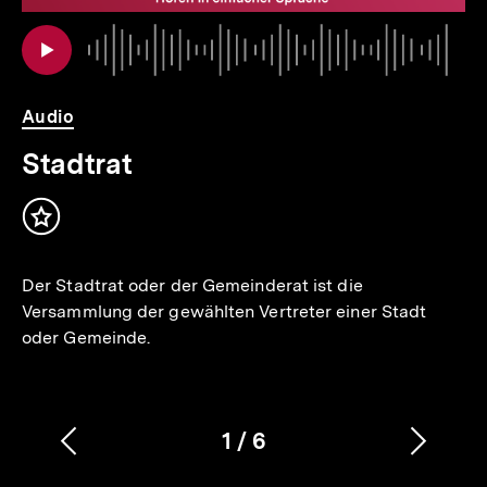
io
er
Au
Da
Audio
Stadtrat
Inhalt
merken
Der Stadtrat oder der Gemeinderat ist die
Versammlung der gewählten Vertreter einer Stadt
oder Gemeinde.
1
/
6
Vorherigen
Nächs
Karussellinhalt
von