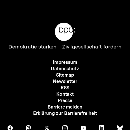
Inhalt
Inhalt
anzeigen
anzei
Meta-
Links
Zur
Demokratie stärken –
Zivilgesellschaft fördern
Startseite
der
Meta-
Impressum
bpb
Navigation
Datenschutz
Sitemap
Newsletter
RSS
Kontakt
Presse
Barriere melden
Erklärung zur Barrierefreiheit
Auf
Auf
Auf
Auf
Auf
Auf
Au