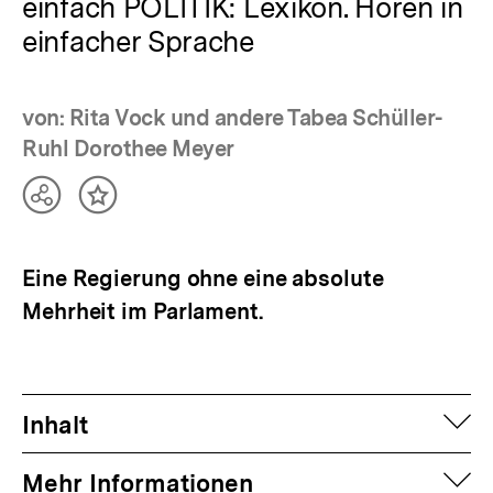
einfach POLITIK: Lexikon. Hören in
einfacher Sprache
von: Rita Vock und andere Tabea Schüller-
Ruhl Dorothee Meyer
Teilen
Inhalt
Optionen
merken
anzeigen
Eine Regierung ohne eine absolute
Mehrheit im Parlament.
auf
Inhalt
auf
Mehr Informationen