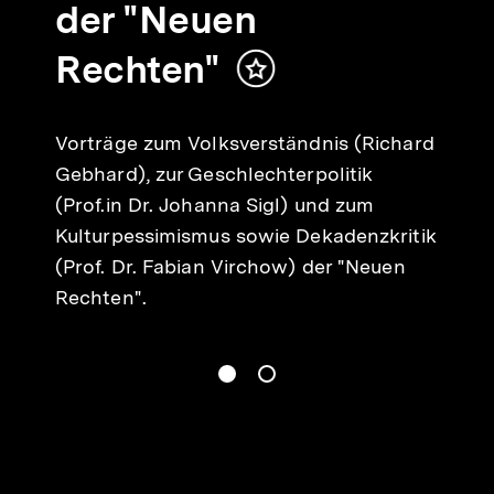
der "Neuen
Rechten"
Inhalt
merken
Vorträge zum Volksverständnis (Richard
Gebhard), zur Geschlechterpolitik
(Prof.in Dr. Johanna Sigl) und zum
Kulturpessimismus sowie Dekadenzkritik
(Prof. Dr. Fabian Virchow) der "Neuen
Rechten".
gen
Springe zum Inhalt
1
(
Aktueller Inhalt
)
Springe zum Inhalt
2
n