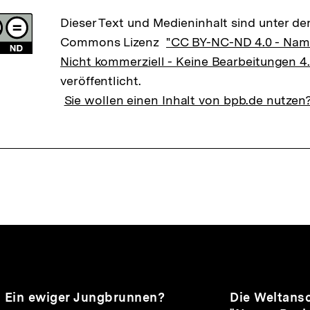
Dieser Text und Medieninhalt sind unter der
Commons Lizenz
"CC BY-NC-ND 4.0 - Na
Nicht kommerziell - Keine Bearbeitungen 4.
veröffentlicht.
Sie wollen einen Inhalt von bpb.de nutzen
nhalte
Audio
Dauer
Audio
Dauer
Ein ewiger Jungbrunnen?
Die Weltans
80
72