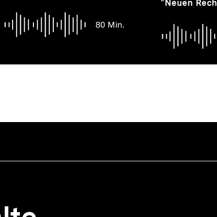
"Neuen Rech
Min.
Min.
80 Min.
lte