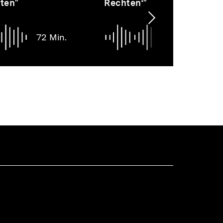
ten"
Rechten‘"
Min.
Nächsten
Inhalt
72 Min.
43 Mi
anzeigen