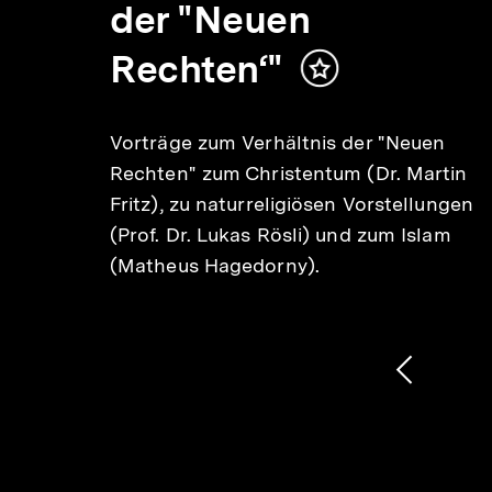
der "Neuen
alt
rken
Rechten‘"
Inhalt
merken
rer.
Vorträge zum Verhältnis der "Neuen
Rechten" zum Christentum (Dr. Martin
Fritz), zu naturreligiösen Vorstellungen
ung
(Prof. Dr. Lukas Rösli) und zum Islam
(Matheus Hagedorny).
1
/
2
Karussellinhalt
von
Vorheri
Inhalt
anzeige