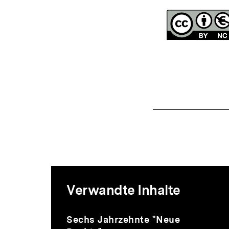
Mediatheksi
Verwandte Inhalte
zur
Inhaltskarussell
Audio
Dauer
Sechs Jahrzehnte "Neue
überspringen
9