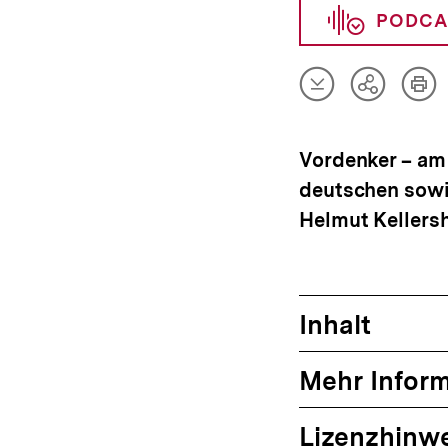
PODCA
Artikel
Art
Teilen
herunterladen
dru
Optionen
anzeigen
Vordenker – am 
deutschen sowi
Helmut Kellers
Inhalt
Mehr Infor
Lizenzhinw