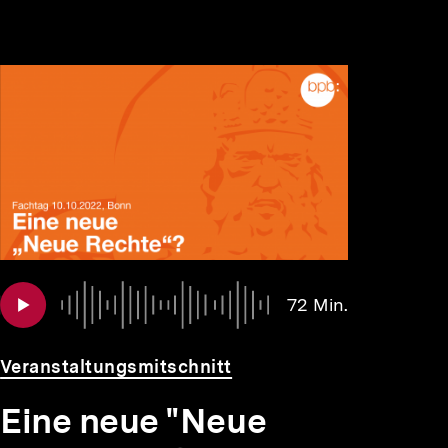
Audio
Dauer
72 Min.
72
Min.
Veranstaltungsmitschnitt
Eine neue "Neue