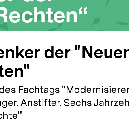
enker der "Neue
ten"
des Fachtags "Modernisierer
er. Anstifter. Sechs Jahrze
hte'"