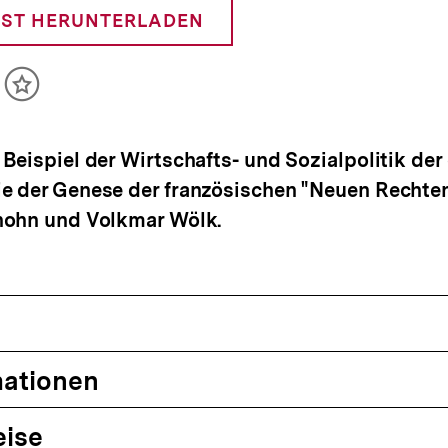
ST HERUNTERLADEN
ikel
Inhalt
cken
merken
Beispiel der Wirtschafts- und Sozialpolitik de
e der Genese der französischen "Neuen Rechten
hohn und Volkmar Wölk.
mationen
eise