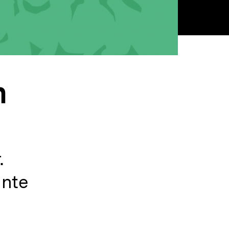
n
.
hnte