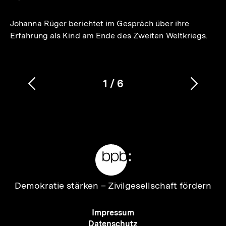
merken
Johanna Rüger berichtet im Gespräch über ihre
Erfahrung als Kind am Ende des Zweiten Weltkriegs.
1
/
6
Vorherigen
Nächs
Karussellinhalt
von
Inhalt
Inhalt
anzeigen
anzei
Meta-
Links
Zur
Demokratie stärken –
Zivilgesellschaft fördern
Startseite
der
Meta-
Impressum
bpb
Navigation
Datenschutz