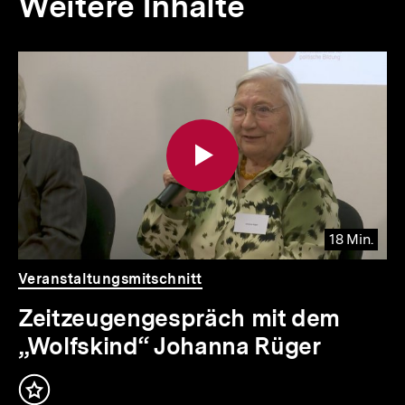
Weitere Inhalte
Inhaltskarousell
Inhaltskarussell
für
überspringen
weitere
Inhalte
18 Min.
Video
Dauer
Veranstaltungsmitschnitt
18
Min.
Zeitzeugengespräch mit dem
„Wolfskind“ Johanna Rüger
Inhalt