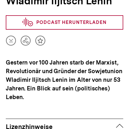
Wladimir Iljitsch Lenin
PODCAST HERUNTERLADEN
Artikel
Teilen
Inhalt
herunterladen
Optionen
merken
anzeigen
Gestern vor 100 Jahren starb der Marxist,
Revolutionär und Gründer der Sowjetunion
Wladimir Iljitsch Lenin im Alter von nur 53
Jahren. Ein Blick auf sein (politisches)
Leben.
zuk
Lizenzhinweise