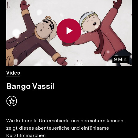
für
überspringen
weitere
Inhalte
9 Min.
Video
Dauer
Video
9
Min.
Bango Vassil
Inhalt
merken
Wie kulturelle Unterschiede uns bereichern können,
zeigt dieses abenteuerliche und einfühlsame
Kurzfilmmärchen.