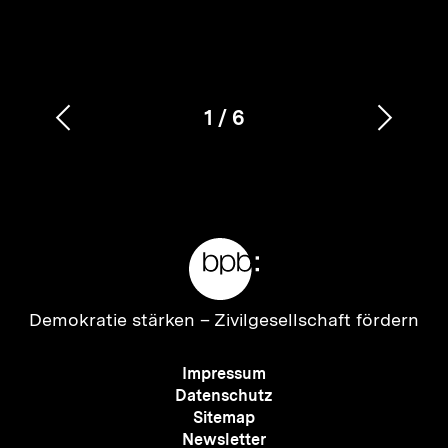
1
/
6
Vorherigen
Nächs
Karussellinhalt
von
Inhalt
Inhalt
anzeigen
anzei
Meta-
Links
Zur
Demokratie stärken –
Zivilgesellschaft fördern
Startseite
der
Meta-
Impressum
bpb
Navigation
Datenschutz
Sitemap
Newsletter