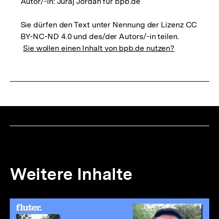
Autor/-in: Juraj Jordan für bpb.de
Sie dürfen den Text unter Nennung der Lizenz CC
BY-NC-ND 4.0 und des/der Autors/-in teilen.
Sie wollen einen Inhalt von bpb.de nutzen?
Weitere Inhalte
Inhaltskarousell
Inhaltskarussell
für
überspringen