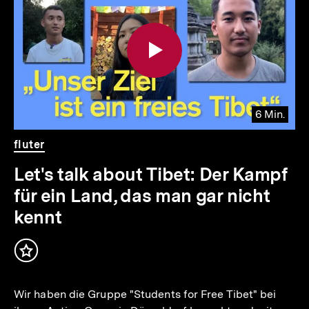
weitere
Inhalte
6 Min.
Video
Dauer
fluter
6
Min.
Let's talk about Tibet: Der Kampf
für ein Land, das man gar nicht
kennt
Inhalt
merken
Wir haben die Gruppe "Students for Free Tibet" bei