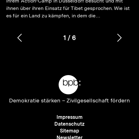
ihrem Action-Camp in Düsseldorf besucht und mit
ihnen über ihren Einsatz für Tibet gesprochen. Wie ist
es für ein Land zu kämpfen, in dem die…
1
/
6
Vorherigen
Nächs
Karussellinhalt
von
Inhalt
Inhalt
anzeigen
anzei
Meta-
Links
Zur
Demokratie stärken –
Zivilgesellschaft fördern
Startseite
der
Meta-
Impressum
bpb
Navigation
Datenschutz
Sitemap
Newsletter