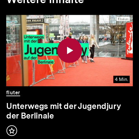
Inhaltskarousell
Inhaltskarussell
für
überspringen
weitere
Inhalte
4 Min.
Video
Dauer
fluter
4
Min.
Unterwegs mit der Jugendjury
der Berlinale
Inhalt