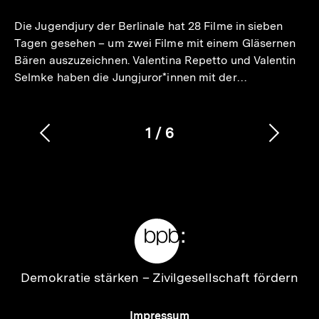
merken
Die Jugendjury der Berlinale hat 28 Filme in sieben
Tagen gesehen – um zwei Filme mit einem Gläsernen
Bären auszuzeichnen. Valentina Repetto und Valentin
Selmke haben die Jungjuror*innen mit der…
1
/
6
Vorherigen
Nächs
Karussellinhalt
von
Inhalt
Inhalt
anzeigen
anzei
Meta-
Links
Zur
Demokratie stärken –
Zivilgesellschaft fördern
Startseite
der
Meta-
Impressum