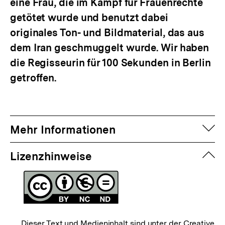
eine Frau, die im Kampf für Frauenrechte
getötet wurde und benutzt dabei
originales Ton- und Bildmaterial, das aus
dem Iran geschmuggelt wurde. Wir haben
die Regisseurin für 100 Sekunden in Berlin
getroffen.
auf
Mehr Informationen
zuk
Lizenzhinweise
Dieser Text und Medieninhalt sind unter der Creative