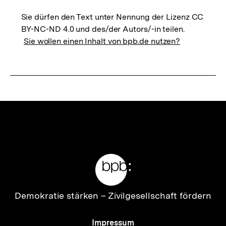
Sie dürfen den Text unter Nennung der Lizenz CC
BY-NC-ND 4.0 und des/der Autors/-in teilen.
Sie wollen einen Inhalt von bpb.de nutzen?
Meta-
Links
Zur
Demokratie stärken –
Zivilgesellschaft fördern
Startseite
der
Meta-
Impressum
bpb