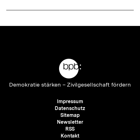
Meta-
Links
Zur
Demokratie stärken –
Zivilgesellschaft fördern
Startseite
der
Meta-
Impressum
bpb
Navigation
Datenschutz
Sitemap
Newsletter
RSS
Kontakt