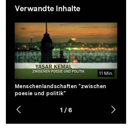
Mediatheksinhalte
Verwandte Inhalte
zur
Thematik
Inhaltskarussell
überspringen
11 Min.
Video
Dauer
Menschenlandschaften "zwischen
11
poesie und politik"
Min.
1
/
6
Vorherigen
Nächs
Karussellinhalt
von
Inhalt
Inhalt
anzeigen
anzei