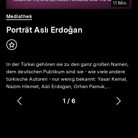
11 Min.
Video
Dauer
Mediathek
11
Min.
Porträt Aslı Erdoğan
Inhalt
merken
In der Türkei gehören sie zu den ganz großen Namen,
dem deutschen Publikum sind sie - wie viele andere
türkische Autoren - nur wenig bekannt: Yasar Kemal,
Nazim Hikmet, Asli Erdogan, Orhan Pamuk,…
1
/
6
Vorherigen
Nächs
Karussellinhalt
von
Inhalt
Inhalt
anzeigen
anzei