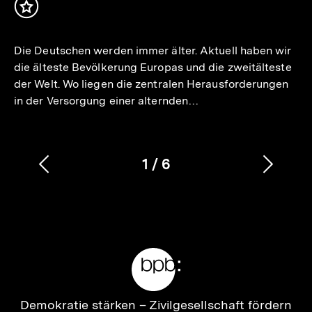
Inhalt
merken
Die Deutschen werden immer älter. Aktuell haben wir
die älteste Bevölkerung Europas und die zweitälteste
der Welt. Wo liegen die zentralen Herausforderungen
in der Versorgung einer alternden…
1
/
6
Vorherigen
Nächs
Karussellinhalt
von
Inhalt
Inhalt
anzeigen
anzei
Meta-
Links
Zur
Demokratie stärken –
Zivilgesellschaft fördern