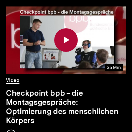
Inhaltskarousell
Inhaltskarussell
für
überspringen
weitere
Inhalte
35 Min.
Video
Dauer
Video
35
Min.
Checkpoint bpb – die
Montagsgespräche:
Optimierung des menschlichen
Körpers