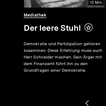
 Min.
15 Min.
Video
Dauer
Mediathek
15
Min.
Der leere Stuhl
alt
Inhalt
rken
merken
Demokratie und Partizipation gehören
r
zusammen. Diese Erfahrung muss auch
nd
Herr Schneider machen. Sein Ärger mit
t die
dem Finanzamt führt ihn zu den
ders.
Grundfragen einer Demokratie.
1
/
2
Karussellinhalt
von