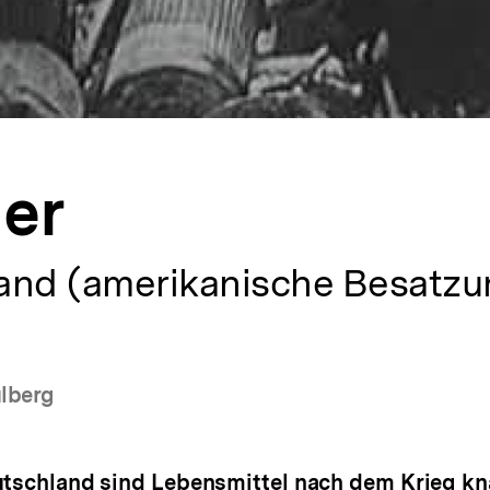
er
and (amerikanische Besatz
ulberg
utschland sind Lebensmittel nach dem Krieg kn