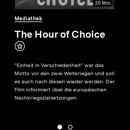
20 Min.
Video
Dauer
Mediathek
20
Min.
The Hour of Choice
Inhalt
merken
"Einheit in Verschiedenheit" war das
Motto vor den zwei Weltkriegen und soll
es auch nach diesen wieder werden. Der
Film informiert über die europäischen
Nachkriegszielsetzungen.
Springe zum Inhalt
1
(
Aktueller Inhalt
)
Springe zum Inhalt
2