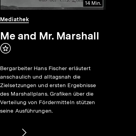
14 Min.
Video
Dauer
Mediathek
14
Min.
Me and Mr. Marshall
Inhalt
merken
Bergarbeiter Hans Fischer erläutert
anschaulich und alltagsnah die
Zielsetzungen und ersten Ergebnisse
des Marshallplans. Grafiken über die
Verteilung von Fördermitteln stützen
seine Ausführungen.