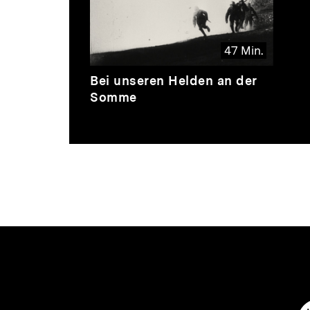
Thematik
47 Min.
Video
Dauer
Bei unseren Helden an der
47
Somme
Min.