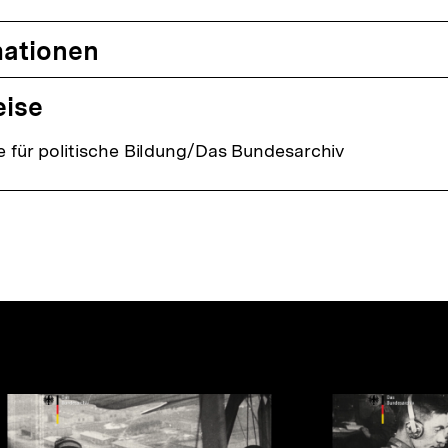
mationen
eise
 für politische Bildung/Das Bundesarchiv
nhalte