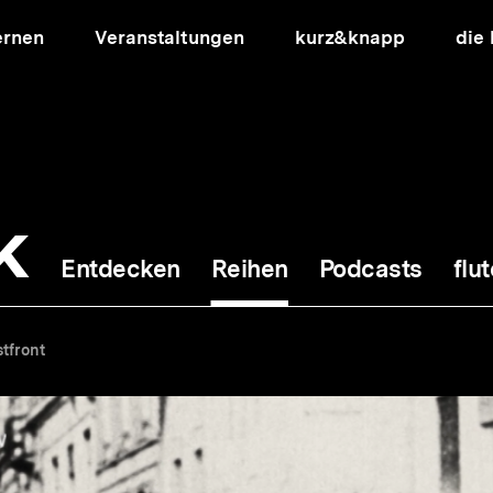
ernen
Veranstaltungen
kurz&knapp
die
k
Entdecken
Reihen
Podcasts
flut
ion
tfront