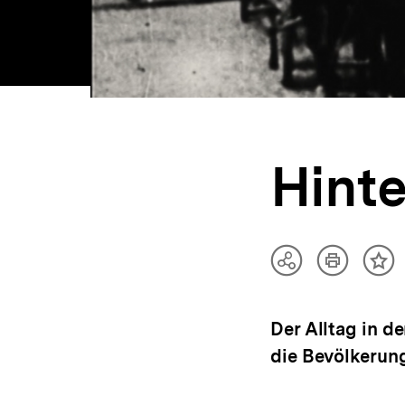
Hinte
Artikel
Teilen
Inh
drucken
Optionen
me
anzeigen
Der Alltag in d
die Bevölkerung