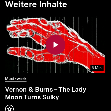
Weitere Inhalte
Inhaltskarousell
Inhaltskarussell
für
überspringen
weitere
Inhalte
6 Min.
Video
Dauer
Musikwerk
6
Min.
Vernon & Burns – The Lady
Moon Turns Sulky