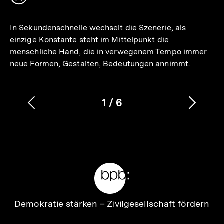
Inhalt
merken
In Sekundenschnelle wechselt die Szenerie, als
einzige Konstante steht im Mittelpunkt die
menschliche Hand, die in verwegenem Tempo immer
neue Formen, Gestalten, Bedeutungen annimmt.
1
/
6
Vorherigen
Nächs
Karussellinhalt
von
Inhalt
Inhalt
anzeigen
anzei
Meta-
Links
Zur
Demokratie stärken –
Zivilgesellschaft fördern
Startseite
der