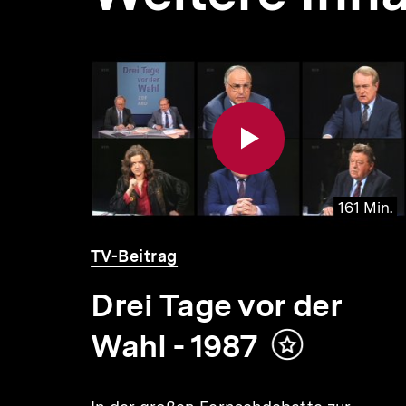
Inhaltskarousell
Inhaltskarussell
für
überspringen
weitere
Inhalte
 Min.
161 Min.
Video
Dauer
TV-Beitrag
161
Min.
and
Drei Tage vor der
Wahl - 1987
Inhalt
merken