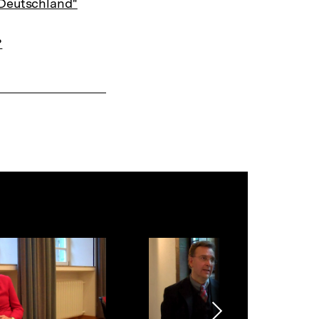
 Deutschland"
Warenko
ansehen
?