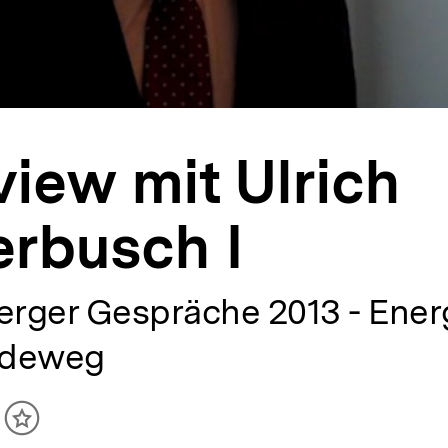
view mit Ulrich
erbusch I
erger Gespräche 2013 - Energ
ideweg
ikel
Inhalt
cken
merken