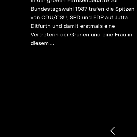
In der großen Fernsehdebatte zur
Bundestagswahl 1987 trafen die Spitzen
igkeit
von CDU/CSU, SPD und FDP auf Jutta
Ditfurth und damit erstmals eine
Vertreterin der Grünen und eine Frau in
diesem…
1
/
2
Karussellinhalt
von
Vorheri