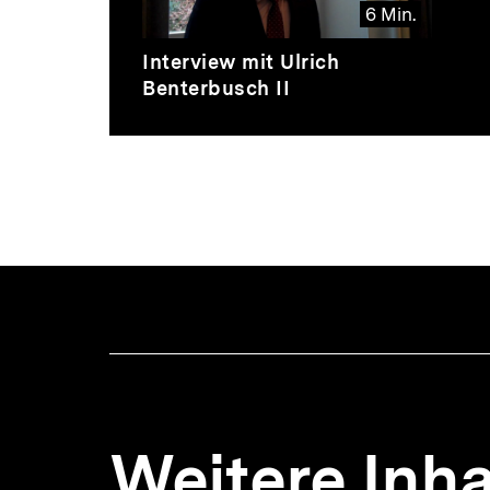
6 Min.
Video
Dauer
Interview mit Ulrich
6
Benterbusch II
Min.
Weitere Inha