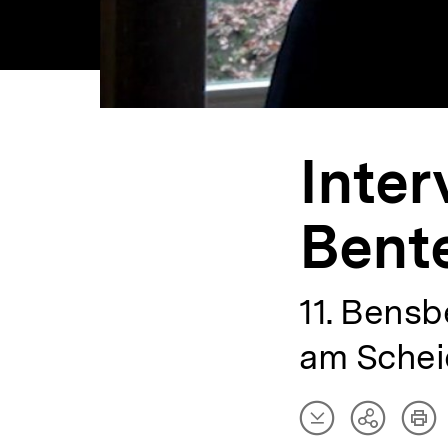
Inter
Bent
11. Bensb
am Sche
Artikel
Art
Teilen
herunterladen
dru
Optionen