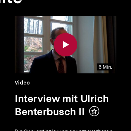
6 Min.
Video
Dauer
Video
6
Min.
Interview mit Ulrich
Benterbusch II
Inhalt
merken