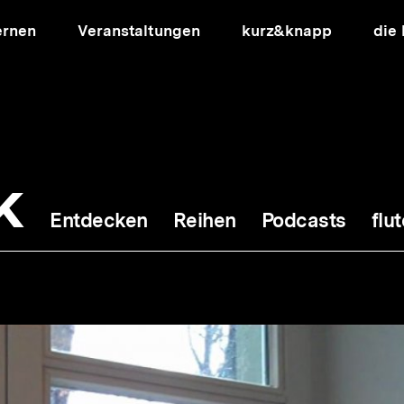
ernen
Veranstaltungen
kurz&knapp
die
k
Entdecken
Reihen
Podcasts
flut
ion