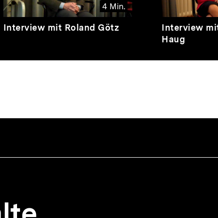
4 Min.
Video
Dauer
Video
Dauer
Interview mit Roland Götz
Interview mi
4
8
Haug
Min.
Min.
lte