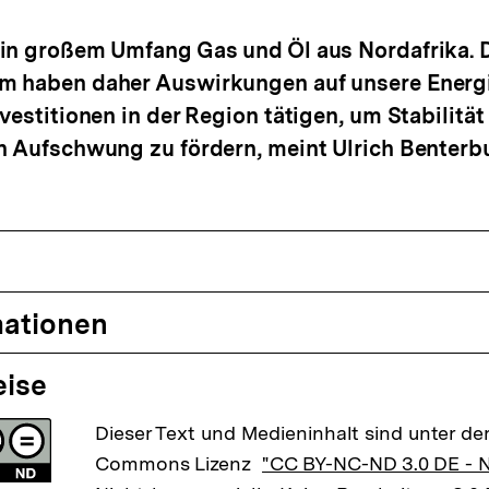
 in großem Umfang Gas und Öl aus Nordafrika. 
m haben daher Auswirkungen auf unsere Energi
nvestitionen in der Region tätigen, um Stabilität
n Aufschwung zu fördern, meint Ulrich Benterb
mationen
eise
Dieser Text und Medieninhalt sind unter der
Commons Lizenz
"CC BY-NC-ND 3.0 DE -