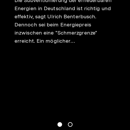
Die Subventionierung der erneuerbaren
Energien in Deutschland ist richtig und
effektiv, sagt Ulrich Benterbusch.
Dennoch sei beim Energiepreis
inzwischen eine "Schmerzgrenze"
erreicht. Ein möglicher…
gen
Springe zum Inhalt
1
(
Aktueller Inhalt
)
Springe zum Inhalt
2