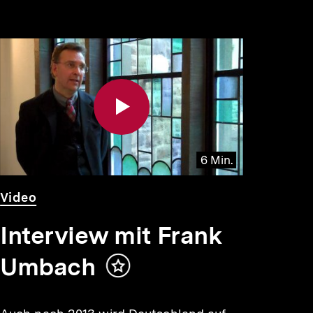
6 Min.
Video
Dauer
Video
6
Min.
Interview mit Frank
Umbach
Inhalt
merken