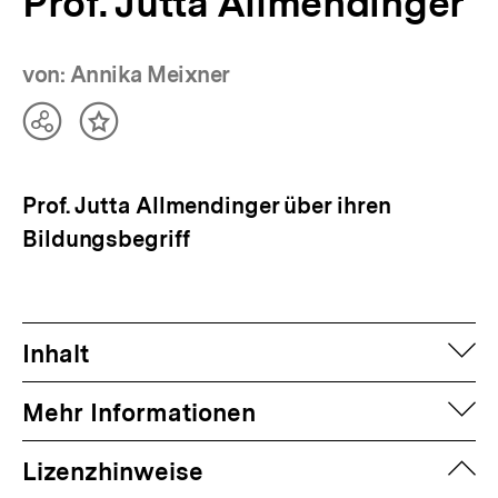
Prof. Jutta Allmendinger
von: Annika Meixner
Teilen
Inhalt
Optionen
merken
anzeigen
Prof. Jutta Allmendinger über ihren
Bildungsbegriff
auf
Inhalt
auf
Mehr Informationen
zuk
Lizenzhinweise