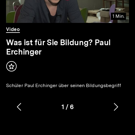
1 Min.
Video
Dauer
Video
1
Min.
Was ist für Sie Bildung? Paul
Erchinger
Inhalt
merken
Schüler Paul Erchinger über seinen Bildungsbegriff
1
/
6
Vorherigen
Nächs
Karussellinhalt
von
Inhalt
Inhalt
anzeigen
anzei