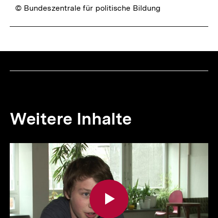
© Bundeszentrale für politische Bildung
Weitere Inhalte
Inhaltskarousell
Inhaltskarussell
für
überspringen
weitere
Inhalte