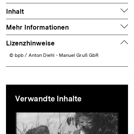
auf
Inhalt
auf
Mehr Informationen
zuk
Lizenzhinweise
© bpb / Anton Diehl - Manuel Gruß GbR
Mediatheksinhalte
Verwandte Inhalte
zur
Thematik
Inhaltskarussell
überspringen