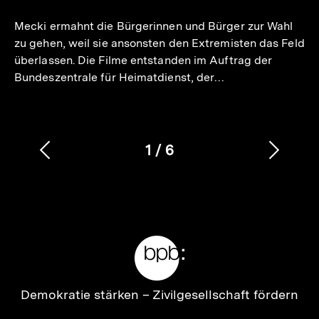
merken
Mecki ermahnt die Bürgerinnen und Bürger zur Wahl
zu gehen, weil sie ansonsten den Extremisten das Feld
überlassen. Die Filme entstanden im Auftrag der
Bundeszentrale für Heimatdienst, der…
1
/
6
Vorherigen
Nächs
Karussellinhalt
von
Inhalt
Inhalt
anzeigen
anzei
Meta-
Links
Zur
Demokratie stärken –
Zivilgesellschaft fördern
Startseite