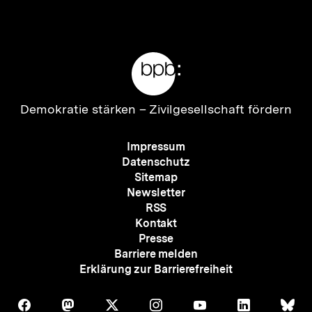
anzeigen
anzei
Meta-
Links
Zur
Demokratie stärken –
Zivilgesellschaft fördern
Startseite
der
Meta-
Impressum
bpb
Navigation
Datenschutz
Sitemap
Newsletter
RSS
Kontakt
Presse
Barriere melden
Erklärung zur Barrierefreiheit
Auf
Auf
Auf
Auf
Auf
Auf
Au