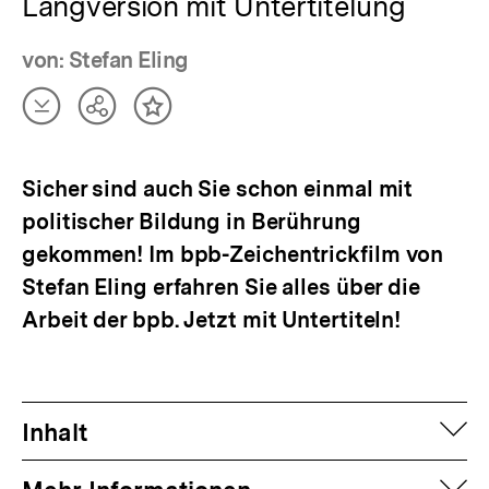
Langversion mit Untertitelung
von: Stefan Eling
Artikel
Teilen
Inhalt
herunterladen
Optionen
merken
anzeigen
Sicher sind auch Sie schon einmal mit
politischer Bildung in Berührung
gekommen! Im bpb-Zeichentrickfilm von
Stefan Eling erfahren Sie alles über die
Arbeit der bpb. Jetzt mit Untertiteln!
auf
Inhalt