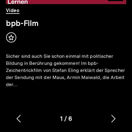
Video
Dauer
Video
8
Min.
bpb-Film
Inhalt
merken
Sicher sind auch Sie schon einmal mit politischer
Bildung in Berührung gekommen! Im bpb-
Zeichentrickfilm von Stefan Eling erklärt der Sprecher
der Sendung mit der Maus, Armin Maiwald, die Arbeit
der…
1
/
6
Vorherigen
Nächs
Karussellinhalt
von
Inhalt
Inhalt