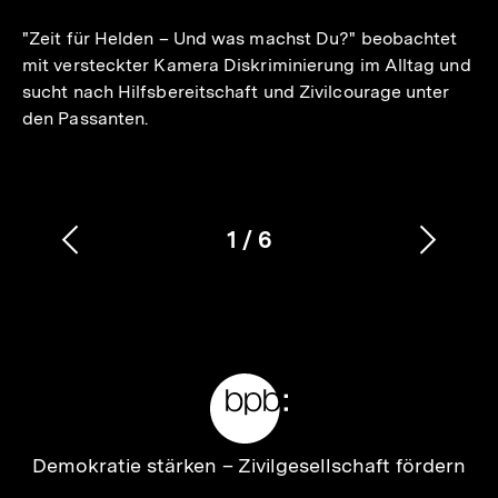
merken
"Zeit für Helden – Und was machst Du?" beobachtet
mit versteckter Kamera Diskriminierung im Alltag und
sucht nach Hilfsbereitschaft und Zivilcourage unter
den Passanten.
1
/
6
Vorherigen
Nächs
Karussellinhalt
von
Inhalt
Inhalt
anzeigen
anzei
Meta-
Links
Zur
Demokratie stärken –
Zivilgesellschaft fördern
Startseite