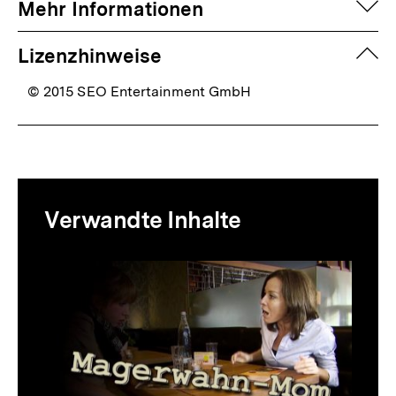
auf
Mehr Informationen
zuk
Lizenzhinweise
© 2015 SEO Entertainment GmbH
Mediatheksinhalte
Verwandte Inhalte
zur
Thematik
Inhaltskarussell
überspringen