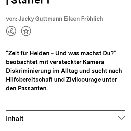
von: Jacky Guttmann Eileen Fröhlich
Teilen
Inhalt
Optionen
merken
anzeigen
"Zeit für Helden – Und was machst Du?"
beobachtet mit versteckter Kamera
Diskriminierung im Alltag und sucht nach
Hilfsbereitschaft und Zivilcourage unter
den Passanten.
auf
Inhalt