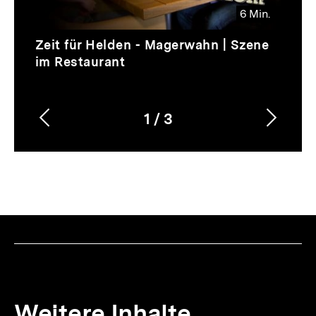
6 Min.
Video
Dauer
Zeit für Helden - Magerwahn | Szene
6
im Restaurant
Min.
1
/
3
Vorherigen
Nächs
Karussellinhalt
von
Inhalt
Inhalt
anzeigen
anzei
Weitere Inhalte