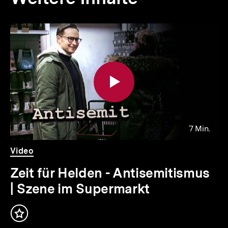
Inhaltskarousell
Inhaltskarussell
für
überspringen
weitere
Inhalte
7 Min.
Video
Dauer
Video
7
Min.
Zeit für Helden - Antisemitismus
| Szene im Supermarkt
Inhalt