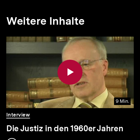
Weitere Inhalte
Inhaltskarousell
Inhaltskarussell
für
überspringen
weitere
Inhalte
9 Min.
Video
Dauer
Interview
9
Min.
Die Justiz in den 1960er Jahren