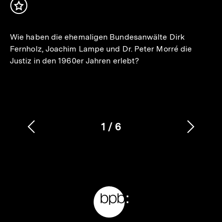
Inhalt
merken
Wie haben die ehemaligen Bundesanwälte Dirk
Fernholz, Joachim Lampe und Dr. Peter Morré die
Justiz in den 1960er Jahren erlebt?
1
/
6
Vorherigen
Nächs
Karussellinhalt
von
Inhalt
Inhalt
anzeigen
anzei
Meta-
Links