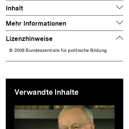
auf
Inhalt
auf
Mehr Informationen
zuk
Lizenzhinweise
© 2008 Bundeszentrale für politische Bildung
Mediatheksinhalte
Verwandte Inhalte
zur
Thematik
Inhaltskarussell
überspringen