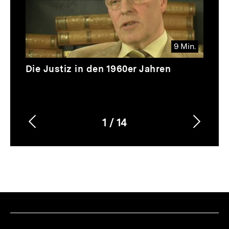
9 Min.
Video
Dauer
Die Justiz in den 1960er Jahren
9
Min.
1
/
14
Vorherigen
Nächs
Karussellinhalt
von
Inhalt
Inhalt
anzeigen
anzei