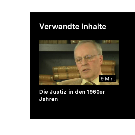
Mediatheksi
Verwandte Inhalte
zur
Inhaltskarussell
überspringen
Thematik
9 Min.
Video
Dauer
Die Justiz in den 1960er
9
Jahren
Min.