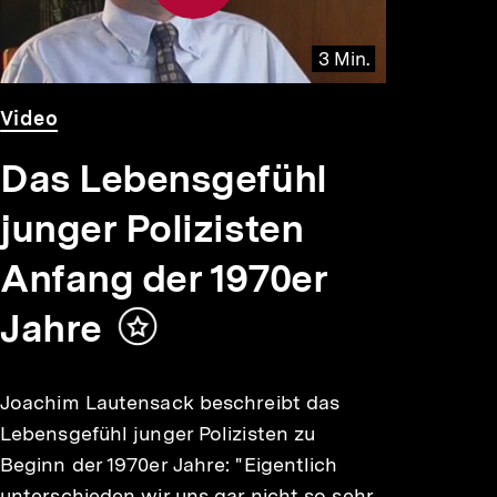
3 Min.
Video
Dauer
Video
3
Min.
Das Lebensgefühl
junger Polizisten
Anfang der 1970er
Jahre
Inhalt
merken
Joachim Lautensack beschreibt das
Lebensgefühl junger Polizisten zu
Beginn der 1970er Jahre: "Eigentlich
unterschieden wir uns gar nicht so sehr