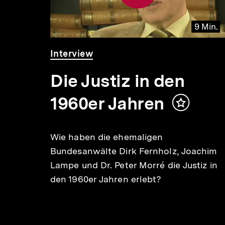
 Min.
9 Min.
Video
Dauer
Interview
9
Min.
Die Justiz in den
1960er Jahren
Inhalt
merken
AF
Wie haben die ehemaligen
Bundesanwälte Dirk Fernholz, Joachim
Lampe und Dr. Peter Morré die Justiz in
den 1960er Jahren erlebt?
eter
en
RAF?