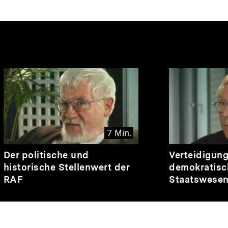
nhalte
7 Min.
Video
Dauer
Video
Dauer
Der politische und
Verteidigun
7
6
historische Stellenwert der
demokratisc
Min.
Min.
RAF
Staatswese