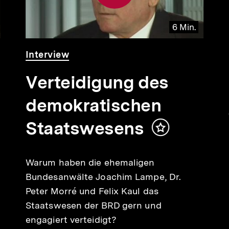
6 Min.
Video
Dauer
Interview
6
Min.
Verteidigung des
demokratischen
Staatswesens
Inhalt
merken
Warum haben die ehemaligen
Bundesanwälte Joachim Lampe, Dr.
Peter Morré und Felix Kaul das
Staatswesen der BRD gern und
engagiert verteidigt?