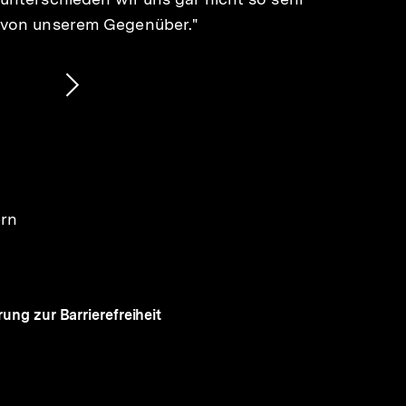
von unserem Gegenüber."
Nächsten
Inhalt
anzeigen
ern
rung zur Barrierefreiheit
Auf
gen