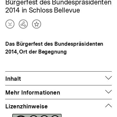
Bürgerfest des Bundespräsidenten
2014 in Schloss Bellevue
Artikel
Teilen
Inhalt
herunterladen
Optionen
merken
anzeigen
Das Bürgerfest des Bundespräsidenten
2014, Ort der Begegnung
auf
Inhalt
auf
Mehr Informationen
zuk
Lizenzhinweise