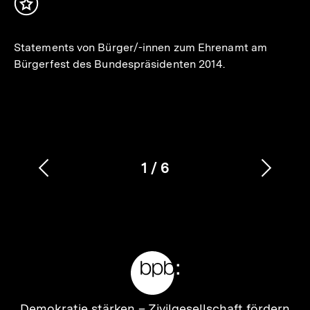
Inhalt
merken
Statements von Bürger/-innen zum Ehrenamt am
Bürgerfest des Bundespräsidenten 2014.
1
/
6
Vorherigen
Nächs
Karussellinhalt
von
Inhalt
Inhalt
anzeigen
anzei
Meta-
Links
Zur
Demokratie stärken –
Zivilgesellschaft fördern