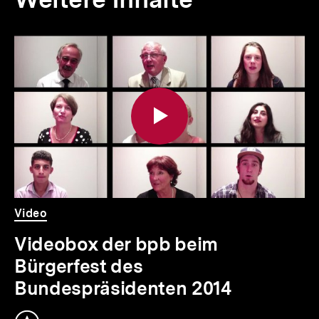
Inhaltskarousell
Inhaltskarussell
für
überspringen
weitere
Inhalte
Video
Dauer
Video
Videobox der bpb beim
Bürgerfest des
Bundespräsidenten 2014