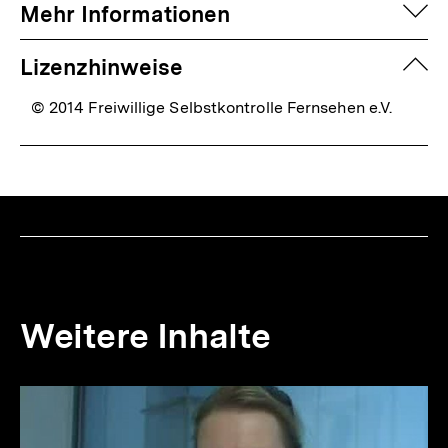
auf
Mehr Informationen
zuk
Lizenzhinweise
© 2014 Freiwillige Selbstkontrolle Fernsehen e.V.
Weitere Inhalte
Inhaltskarousell
Inhaltskarussell
für
überspringen
weitere