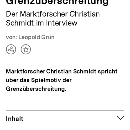
Grenzüberschreitung
Der Marktforscher Christian
Schmidt im Interview
von: Leopold Grün
Teilen
Inhalt
Optionen
merken
anzeigen
Marktforscher Christian Schmidt spricht
über das Spielmotiv der
Grenzüberschreitung.
auf
Inhalt