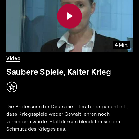
Inhalte
4 Min.
Video
Dauer
Video
4
Min.
Saubere Spiele, Kalter Krieg
Inhalt
merken
Die Professorin für Deutsche Literatur argumentiert,
dass Kriegsspiele weder Gewalt lehren noch
verhindern würde. Stattdessen blendeten sie den
Schmutz des Krieges aus.