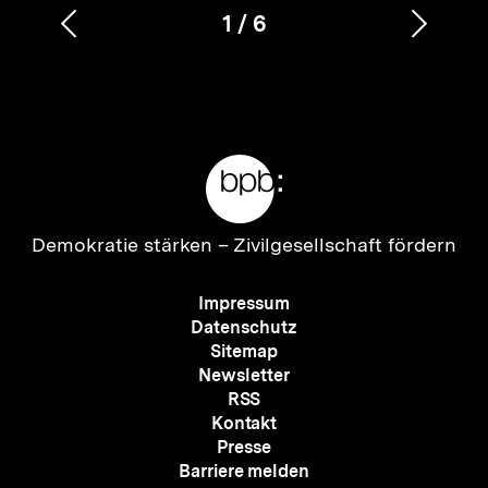
1
/
6
Vorherigen
Nächs
Karussellinhalt
von
Inhalt
Inhalt
anzeigen
anzei
Meta-
Links
Zur
Demokratie stärken –
Zivilgesellschaft fördern
Startseite
der
Meta-
Impressum
bpb
Navigation
Datenschutz
Sitemap
Newsletter
RSS
Kontakt
Presse
Barriere melden