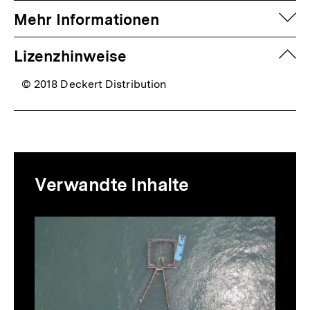
auf
Mehr Informationen
zuk
Lizenzhinweise
© 2018 Deckert Distribution
Mediatheksinhalte
Verwandte Inhalte
zur
Thematik
Inhaltskarussell
überspringen