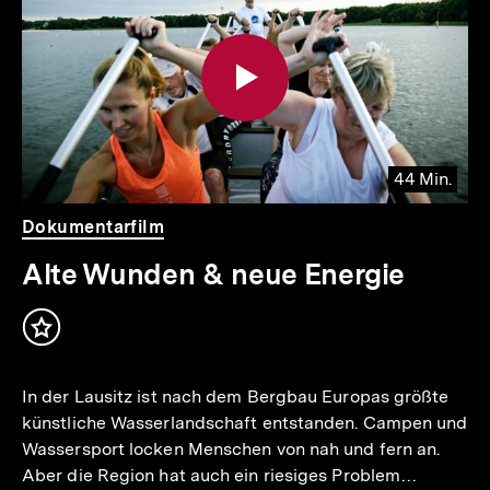
weitere
Inhalte
44 Min.
io
er
Video
Dauer
Dokumentarfilm
44
.
Min.
Alte Wunden & neue Energie
Inhalt
merken
In der Lausitz ist nach dem Bergbau Europas größte
künstliche Wasserlandschaft entstanden. Campen und
Wassersport locken Menschen von nah und fern an.
Aber die Region hat auch ein riesiges Problem…