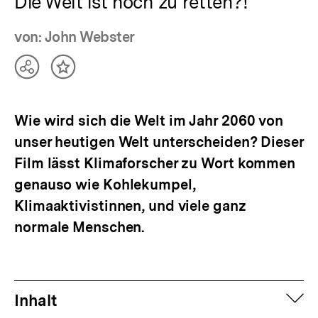
Die Welt ist noch zu retten?!
von: John Webster
Teilen
Inhalt
Optionen
merken
anzeigen
Wie wird sich die Welt im Jahr 2060 von
unser heutigen Welt unterscheiden? Dieser
Film lässt Klimaforscher zu Wort kommen
genauso wie Kohlekumpel,
Klimaaktivistinnen, und viele ganz
normale Menschen.
auf
Inhalt