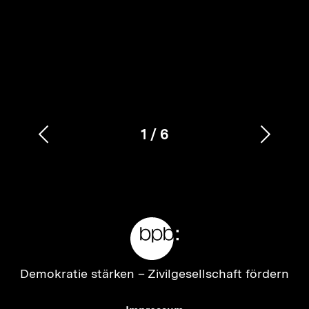
1
/
6
Vorherigen
Nächs
Karussellinhalt
von
Inhalt
Inhalt
anzeigen
anzei
Meta-
Links
Zur
Demokratie stärken –
Zivilgesellschaft fördern
Startseite
der