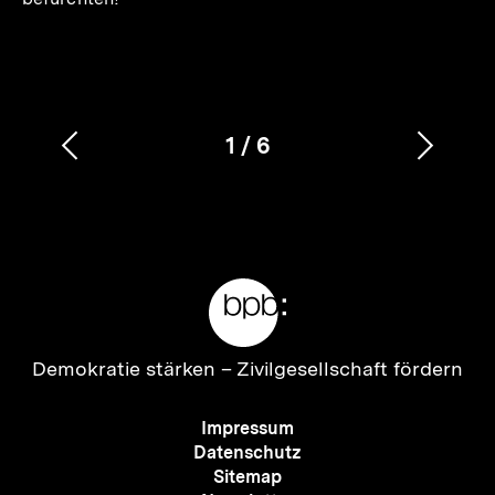
1
/
6
Vorherigen
Nächs
Karussellinhalt
von
Inhalt
Inhalt
anzeigen
anzei
Meta-
Links
Zur
Demokratie stärken –
Zivilgesellschaft fördern
Startseite
der
Meta-
Impressum
bpb
Navigation
Datenschutz
Sitemap