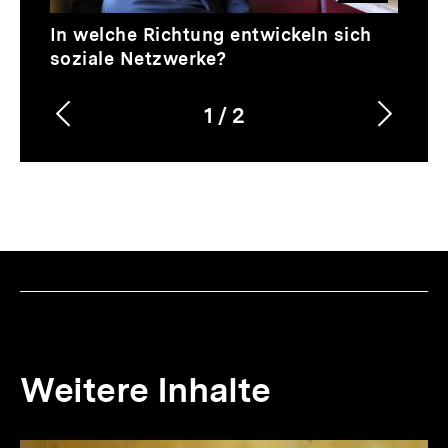
Video
Dauer
In welche Richtung entwickeln sich
1
soziale Netzwerke?
Min.
1
/
2
Vorherigen
Nächs
Karussellinhalt
von
Inhalt
Inhalt
anzeigen
anzei
Weitere Inhalte