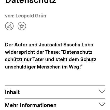
von: Leopold Grün
Teilen
Inhalt
Optionen
merken
anzeigen
Der Autor und Journalist Sascha Lobo
widerspricht der These: "Datenschutz
schützt nur Täter und steht dem Schutz
unschuldiger Menschen im Weg!"
auf
Inhalt
auf
Mehr Informationen