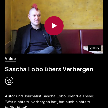
Inhaltskarousell
Inhaltskarussell
für
überspringen
weitere
Inhalte
2 Min.
Video
Dauer
Video
2
Min.
Sascha Lobo übers Verbergen
Inhalt
merken
Autor und Journalist Sascha Lobo über die These:
"Wer nichts zu verbergen hat, hat auch nichts zu
befürchten!"