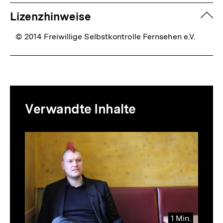
zuk
Lizenzhinweise
© 2014 Freiwillige Selbstkontrolle Fernsehen e.V.
Mediatheksinhalte
Verwandte Inhalte
zur
Thematik
Inhaltskarussell
überspringen
1 Min.