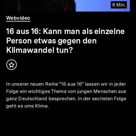
6 Min.
Video
Dauer
Webvideo
6
Min.
16 aus 16: Kann man als einzelne
Person etwas gegen den
Klimawandel tun?
Inhalt
merken
In unserer neuen Reihe "16 aus 16" lassen wir in jeder
Folge ein wichtiges Thema von jungen Menschen aus
ganz Deutschland besprechen. In der sechsten Folge
geht es ums Klima.