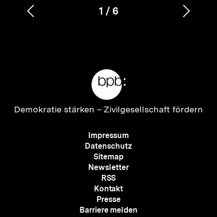
1
/
6
Vorherigen
Nächs
Karussellinhalt
von
Inhalt
Inhalt
anzeigen
anzei
Meta-
Links
Zur
Demokratie stärken –
Zivilgesellschaft fördern
Startseite
der
Meta-
Impressum
bpb
Navigation
Datenschutz
Sitemap
Newsletter
RSS
Kontakt
Presse
Barriere melden