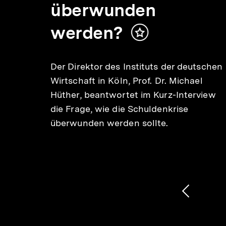
t?
überwunden
werden?
Inhalt
merken
s des
Der Direktor des Instituts der deutschen
a
Wirtschaft in Köln, Prof. Dr. Michael
Hüther, beantwortet im Kurz-Interview
e in
die Frage, wie die Schuldenkrise
 hat.
überwunden werden sollte.
1
/
2
Karussellinhalt
von
Vorheri
Inhalt