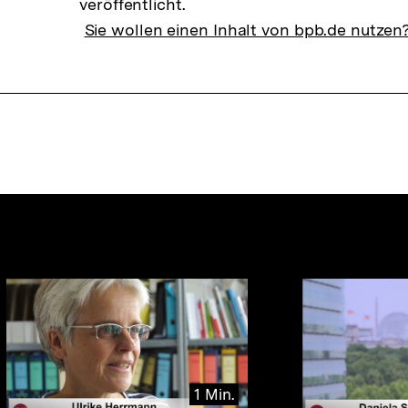
veröffentlicht.
Sie wollen einen Inhalt von bpb.de nutzen
nhalte
1 Min.