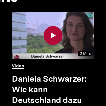
2 Min.
Video
Dauer
Video
2
Min.
Daniela Schwarzer:
Wie kann
Deutschland dazu