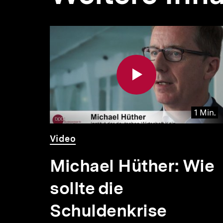
Inhaltskarousell
Inhaltskarussell
für
überspringen
weitere
Inhalte
 Min.
1 Min.
Video
Dauer
Video
1
Min.
r:
Michael Hüther: Wie
in
sollte die
Schuldenkrise