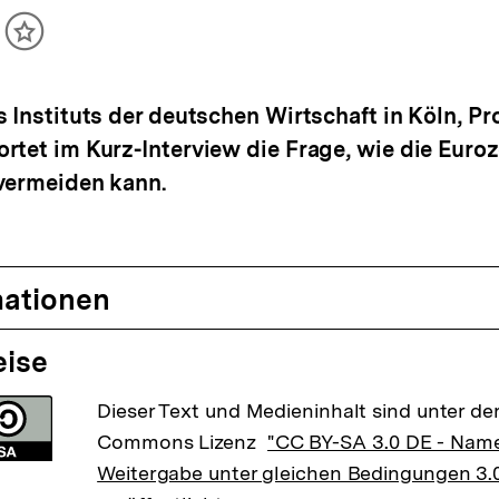
ikel
Inhalt
cken
merken
 Instituts der deutschen Wirtschaft in Köln, Pro
rtet im Kurz-Interview die Frage, wie die Euro
vermeiden kann.
mationen
eise
Dieser Text und Medieninhalt sind unter der
Commons Lizenz
"CC BY-SA 3.0 DE - Nam
Weitergabe unter gleichen Bedingungen 3.