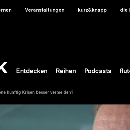
ernen
Veranstaltungen
kurz&knapp
die
k
Entdecken
Reihen
Podcasts
flut
ion
one künftig Krisen besser vermeiden?