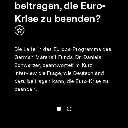
beitragen, die Euro-
Krise zu beenden?
Inhalt
merken
Die Leiterin des Europa-Programms des
German Marshall Funds, Dr. Daniela
Schwarzer, beantwortet im Kurz-
Interview die Frage, wie Deutschland
dazu beitragen kann, die Euro-Krise zu
beenden.
gen
Springe zum Inhalt
1
(
Aktueller Inhalt
)
Springe zum Inhalt
2