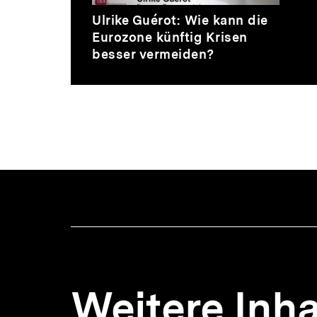
Video
Dauer
Ulrike Guérot: Wie kann die
2
Eurozone künftig Krisen
Min.
besser vermeiden?
Weitere Inha