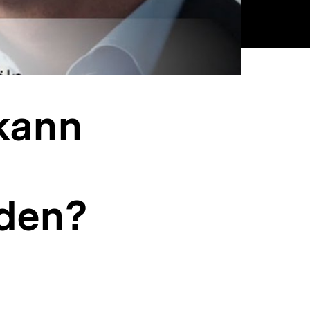
kann
iden?