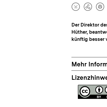
Artikel
Art
Teilen
herunterladen
dru
Optionen
anzeigen
Der Direktor des
Hüther, beantwo
künftig besser 
Mehr Infor
Lizenzhinw