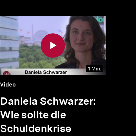
1 Min.
Video
Dauer
Video
1
Min.
Daniela Schwarzer:
Wie sollte die
Schuldenkrise