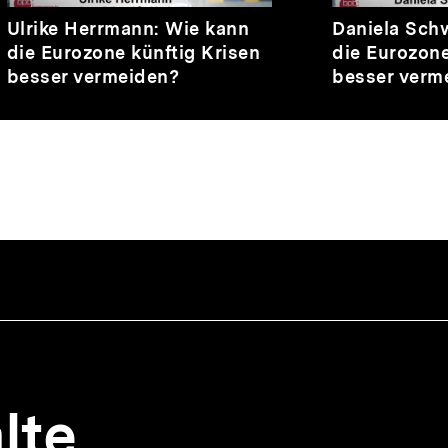
Video
Dauer
Video
Dauer
Ulrike Herrmann: Wie kann
Daniela Sch
1
1
die Eurozone künftig Krisen
die Eurozone
Min.
Min.
besser vermeiden?
besser verm
lte