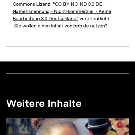
Commons Lizenz
"CC BY-NC-ND 3.0 DE -
Namensnennung - Nicht-kommerziell - Keine
Bearbeitung 3.0 Deutschland"
veröffentlicht.
Sie wollen einen Inhalt von bpb.de nutzen?
Weitere Inhalte
Inhaltskarousell
Inhaltskarussell
für
überspringen
weitere