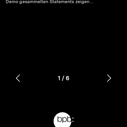
Demo gesammelten Statements zeigen…
1
/
6
Vorherigen
Nächs
Karussellinhalt
von
Inhalt
Inhalt
anzeigen
anzei
Meta-