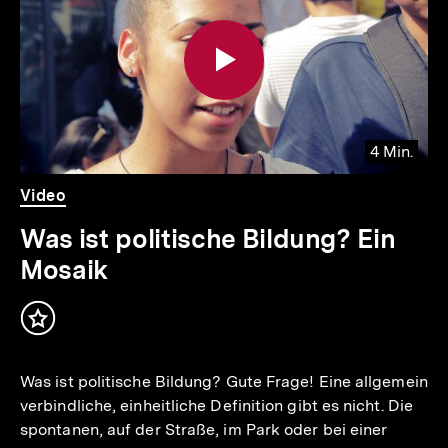
Inhalte
4 Min.
io
er
Video
Dauer
Video
4
.
Min.
Was ist politische Bildung? Ein
Mosaik
Inhalt
merken
Was ist politische Bildung? Gute Frage! Eine allgemein
verbindliche, einheitliche Definition gibt es nicht. Die
spontanen, auf der Straße, im Park oder bei einer