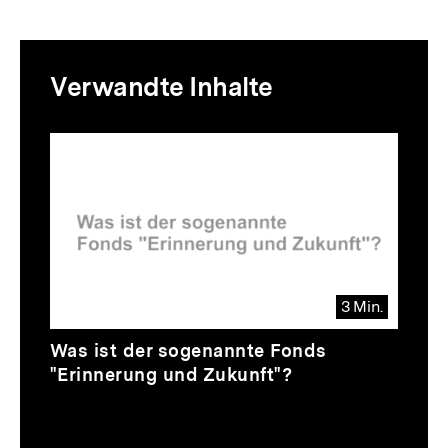
Mediatheksinhalte
Verwandte Inhalte
zur
Thematik
Inhaltskarussell
überspringen
3 Min.
Video
Dauer
Was ist der sogenannte Fonds
3
"Erinnerung und Zukunft"?
Min.