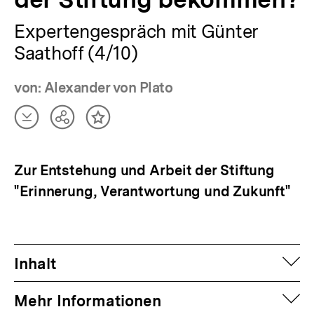
Expertengespräch mit Günter
Saathoff (4/10)
von: Alexander von Plato
Artikel
Teilen
Inhalt
herunterladen
Optionen
merken
anzeigen
Zur Entstehung und Arbeit der Stiftung
"Erinnerung, Verantwortung und Zukunft"
auf
Inhalt
auf
Mehr Informationen