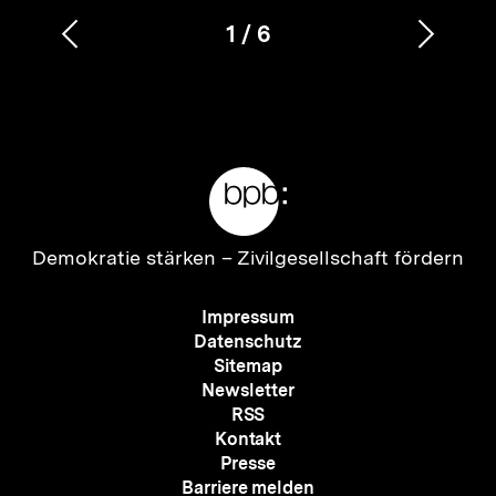
1
/
6
Vorherigen
Nächs
Karussellinhalt
von
Inhalt
Inhalt
anzeigen
anzei
Meta-
Links
Zur
Demokratie stärken –
Zivilgesellschaft fördern
Startseite
der
Meta-
Impressum
bpb
Navigation
Datenschutz
Sitemap
Newsletter
RSS
Kontakt
Presse
Barriere melden