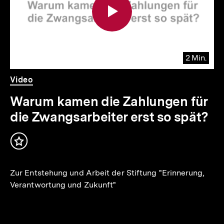
2 Min.
Video
Dauer
Video
2
Min.
Warum kamen die Zahlungen für
die Zwangsarbeiter erst so spät?
Inhalt
merken
Zur Entstehung und Arbeit der Stiftung "Erinnerung,
Verantwortung und Zukunft"