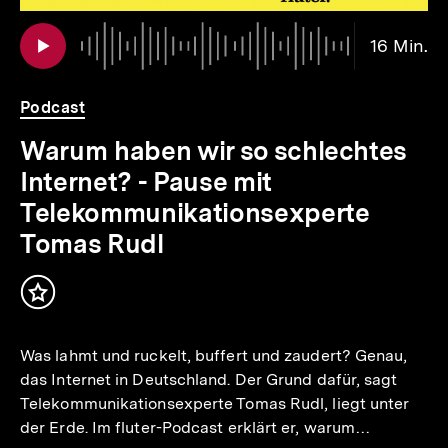
io
er
Au
Da
16 Min.
16
.
Mi
Podcast
Warum haben wir so schlechtes
Internet? - Pause mit
Telekommunikationsexperte
Tomas Rudl
Inhalt
merken
Was lahmt und ruckelt, buffert und zaudert? Genau,
das Internet in Deutschland. Der Grund dafür, sagt
Telekommunikationsexperte Tomas Rudl, liegt unter
der Erde. Im fluter-Podcast erklärt er, warum…