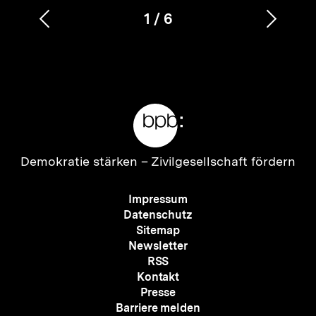
1
/
6
Vorherigen
Nächs
Karussellinhalt
von
Inhalt
Inhalt
anzeigen
anzei
Meta-
Links
Zur
Demokratie stärken –
Zivilgesellschaft fördern
Startseite
der
Meta-
Impressum
bpb
Navigation
Datenschutz
Sitemap
Newsletter
RSS
Kontakt
Presse
Barriere melden