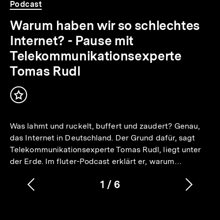
Podcast
Warum haben wir so schlechtes
Internet? - Pause mit
Telekommunikationsexperte
Tomas Rudl
Inhalt
merken
Was lahmt und ruckelt, buffert und zaudert? Genau,
das Internet in Deutschland. Der Grund dafür, sagt
Telekommunikationsexperte Tomas Rudl, liegt unter
der Erde. Im fluter-Podcast erklärt er, warum…
1
/
6
Vorherigen
Nächs
Karussellinhalt
von
Inhalt
Inhalt