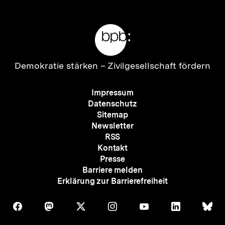
anzeigen
anzei
Meta-
Links
Zur
Demokratie stärken –
Zivilgesellschaft fördern
Startseite
der
Meta-
Impressum
bpb
Navigation
Datenschutz
Sitemap
Newsletter
RSS
Kontakt
Presse
Barriere melden
Erklärung zur Barrierefreiheit
Auf
Auf
Auf
Auf
Auf
Auf
Au
Folgen
Folgen
Folgen
Folgen
Folgen
Folgen
Fol
Facebook
Mastodon
X
Instagram
Youtube
LinkedIn
Bl
Sie
Sie
Sie
Sie
Sie
Sie
Sie