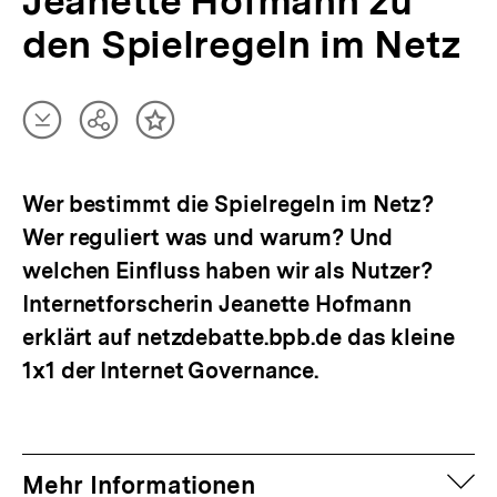
Jeanette Hofmann zu
den Spielregeln im Netz
Artikel
Teilen
Inhalt
herunterladen
Optionen
merken
anzeigen
Wer bestimmt die Spielregeln im Netz?
Wer reguliert was und warum? Und
welchen Einfluss haben wir als Nutzer?
Internetforscherin Jeanette Hofmann
erklärt auf netzdebatte.bpb.de das kleine
1x1 der Internet Governance.
auf
Mehr Informationen