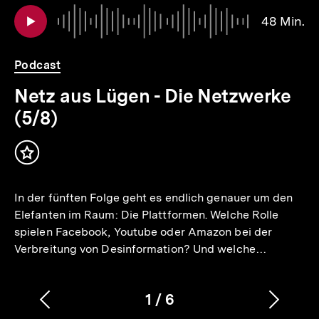
io
er
Au
Da
48 Min.
4
.
Mi
Podcast
Netz aus Lügen - Die Netzwerke
(5/8)
Inhalt
merken
In der fünften Folge geht es endlich genauer um den
Elefanten im Raum: Die Plattformen. Welche Rolle
spielen Facebook, Youtube oder Amazon bei der
Verbreitung von Desinformation? Und welche…
1
/
6
Vorherigen
Nächs
Karussellinhalt
von