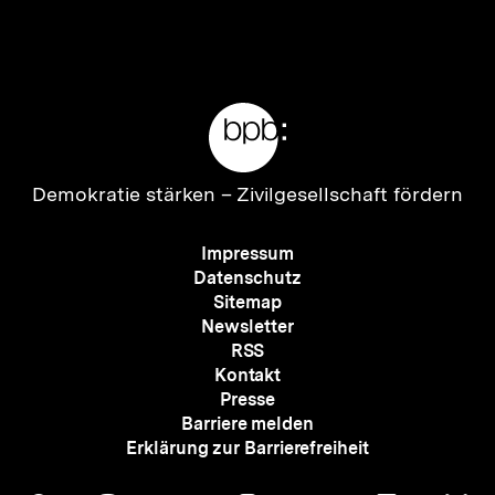
Inhalt
Inhalt
anzeigen
anzei
Meta-
Links
Zur
Demokratie stärken –
Zivilgesellschaft fördern
Startseite
der
Meta-
Impressum
bpb
Navigation
Datenschutz
Sitemap
Newsletter
RSS
Kontakt
Presse
Barriere melden
Erklärung zur Barrierefreiheit