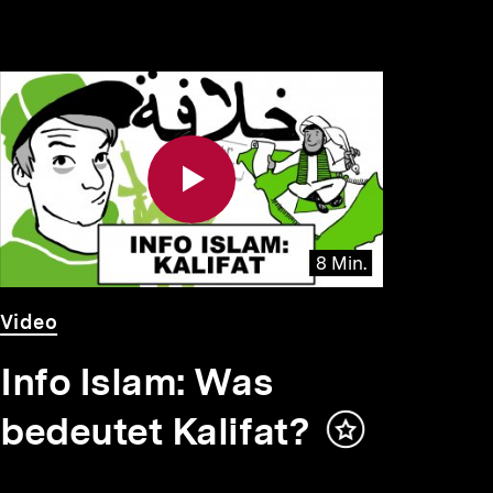
8 Min.
Video
Dauer
Video
8
Min.
Info Islam: Was
bedeutet Kalifat?
Inhalt
merken