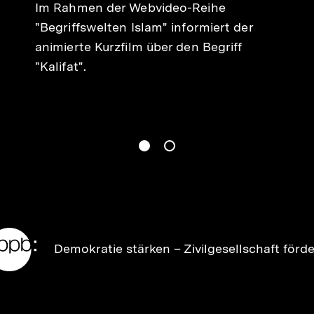
Im Rahmen der Webvideo-Reihe
"Begriffswelten Islam" informiert der
animierte Kurzfilm über den Begriff
"Kalifat".
gen
Springe zum Inhalt
1
(
Aktueller Inhalt
)
Springe zum Inhalt
2
n
Zur
Demokratie stärken –
Zivilgesellschaft förd
Startseite
der
bpb