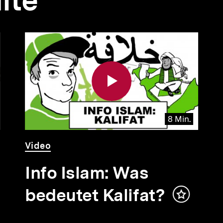
lte
8 Min.
Video
Dauer
Video
8
Min.
Info Islam: Was
bedeutet Kalifat?
Inhalt
merken