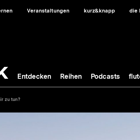
ernen
Veranstaltungen
kurz&knapp
die
k
Entdecken
Reihen
Podcasts
flut
ion
ir zu tun?