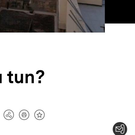
u tun?
Artikel
Teilen
Inhalt
drucken
Optionen
merken
anzeigen