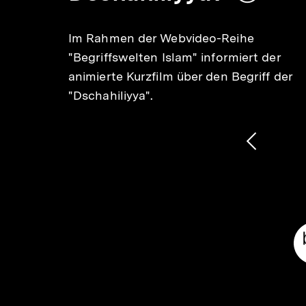
merken
er
Im Rahmen der Webvideo-Reihe
"Begriffswelten Islam" informiert der
animierte Kurzfilm über den Begriff der
"Dschahiliyya".
1
/
2
Karussellinhalt
von
Vorheri
Inhalt
anzeige
Meta-
Links