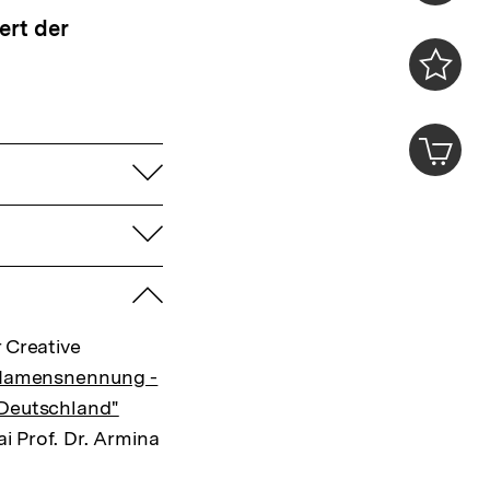
Konta
ert der
0
Merklist
ansehen
0
Artik
im
aufklappen
Shop-
Warenko
aufklappen
ansehen
zuklappen
 Creative
 Namensnennung -
 Deutschland"
ai Prof. Dr. Armina