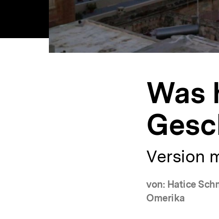
Was h
Gesch
Version m
von: Hatice Schm
Omerika