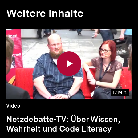
Weitere Inhalte
Inhaltskarousell
Inhaltskarussell
für
überspringen
weitere
Inhalte
17 Min.
Video
Dauer
Video
17
Min.
Netzdebatte-TV: Über Wissen,
Wahrheit und Code Literacy