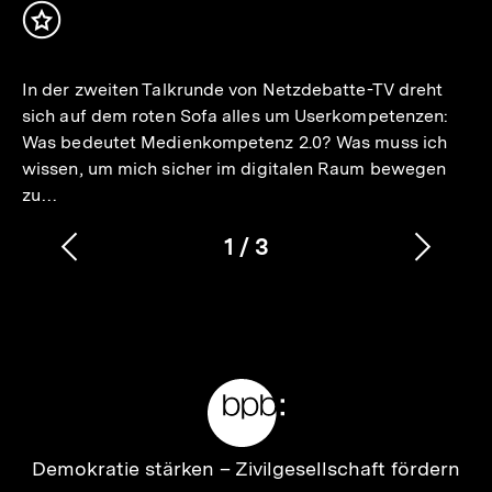
Inhalt
merken
In der zweiten Talkrunde von Netzdebatte-TV dreht
sich auf dem roten Sofa alles um Userkompetenzen:
Was bedeutet Medienkompetenz 2.0? Was muss ich
wissen, um mich sicher im digitalen Raum bewegen
zu…
1
/
3
Vorherigen
Nächs
Karussellinhalt
von
Inhalt
Inhalt
anzeigen
anzei
Meta-
Links
Zur
Demokratie stärken –
Zivilgesellschaft fördern
Startseite