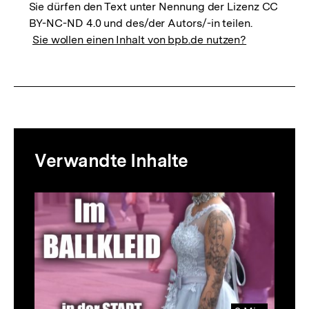
Sie dürfen den Text unter Nennung der Lizenz CC
BY-NC-ND 4.0 und des/der Autors/-in teilen.
Sie wollen einen Inhalt von bpb.de nutzen?
Mediatheksinhalte
Verwandte Inhalte
zur
Thematik
Inhaltskarussell
überspringen