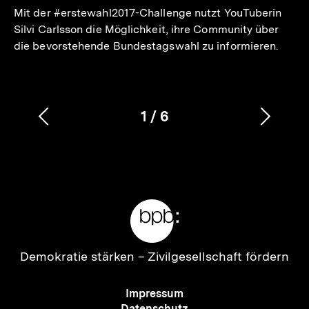
Mit der #erstewahl2017-Challenge nutzt YouTuberin
Silvi Carlsson die Möglichkeit, ihre Community über
die bevorstehende Bundestagswahl zu informieren.
1
/
6
Vorherigen
Nächs
Karussellinhalt
von
Inhalt
Inhalt
anzeigen
anzei
Meta-
Links
Zur
Demokratie stärken –
Zivilgesellschaft fördern
Startseite
der
Meta-
Impressum
bpb
Navigation
Datenschutz