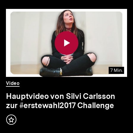
Inhaltskarousell
Inhaltskarussell
für
überspringen
weitere
Inhalte
7 Min.
Video
Dauer
Video
7
Min.
Hauptvideo von Silvi Carlsson
zur #erstewahl2017 Challenge
Inhalt
merken