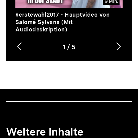
9 Min.
Video
Dauer
#erstewahl2017 - Hauptvideo von
9
Salomé Sylvana (Mit
Min.
Audiodeskription)
1
/
5
Vorherigen
Nächs
Karussellinhalt
von
Inhalt
Inhalt
anzeigen
anzei
Weitere Inhalte