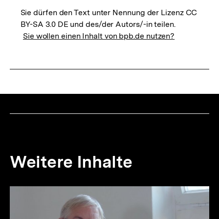
Sie dürfen den Text unter Nennung der Lizenz CC
BY-SA 3.0 DE und des/der Autors/-in teilen.
Sie wollen einen Inhalt von bpb.de nutzen?
Weitere Inhalte
Inhaltskarousell
Inhaltskarussell
für
überspringen
weitere