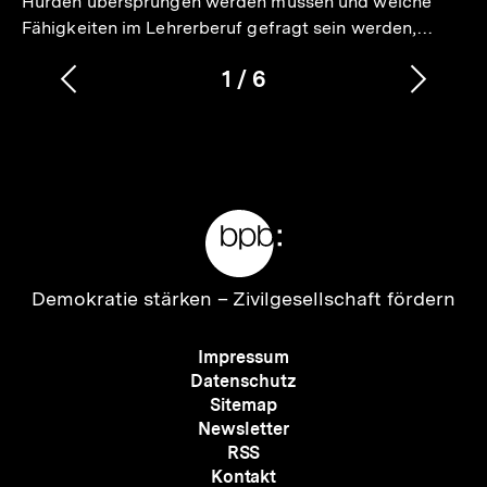
Hürden übersprungen werden müssen und welche
Fähigkeiten im Lehrerberuf gefragt sein werden,…
1
/
6
Vorherigen
Nächs
Karussellinhalt
von
Inhalt
Inhalt
anzeigen
anzei
Meta-
Links
Zur
Demokratie stärken –
Zivilgesellschaft fördern
Startseite
der
Meta-
Impressum
bpb
Navigation
Datenschutz
Sitemap
Newsletter
RSS
Kontakt