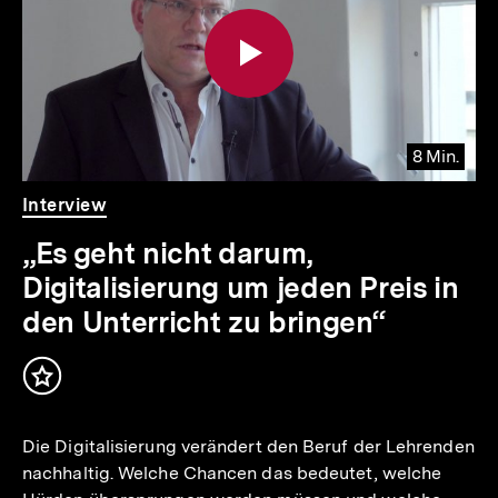
Inhalte
8 Min.
Video
Dauer
Interview
8
Min.
„Es geht nicht darum,
Digitalisierung um jeden Preis in
den Unterricht zu bringen“
Inhalt
merken
Die Digitalisierung verändert den Beruf der Lehrenden
nachhaltig. Welche Chancen das bedeutet, welche